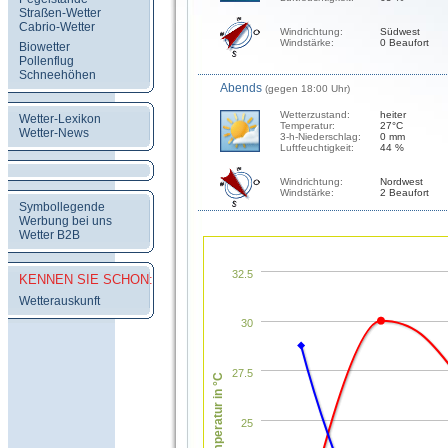
Straßen-Wetter
Cabrio-Wetter
Windrichtung:
Südwest
Windstärke:
0 Beaufort
Biowetter
Pollenflug
Schneehöhen
Abends
(gegen 18:00 Uhr)
Wetterzustand:
heiter
Wetter-Lexikon
Temperatur:
27°C
Wetter-News
3-h-Niederschlag:
0 mm
Luftfeuchtigkeit:
44 %
Windrichtung:
Nordwest
Windstärke:
2 Beaufort
Symbollegende
Werbung bei uns
Wetter B2B
32.5
KENNEN SIE SCHON:
Wetterauskunft
30
27.5
Temperatur in °C
25