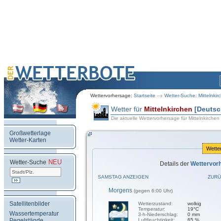
Wettervorhersage:
Startseite
Wetter-Suche: Mittelnkir
Wetter für
Mittelnkirchen
[Deutsc
Die aktuelle Wettervorhersage für Mittelnkirchen
Großwetterlage
Wetter-Karten
Wette
NEU
.
Wetter-Suche
Details der
Wettervor
SAMSTAG ANZEIGEN
ZURÜ
Morgens
(gegen 6:00 Uhr)
Satellitenbilder
Wetterzustand:
wolkig
Temperatur:
19°C
Wassertemperatur
3-h-Niederschlag:
0 mm
Pegelstände
Luftfeuchtigkeit:
65 %