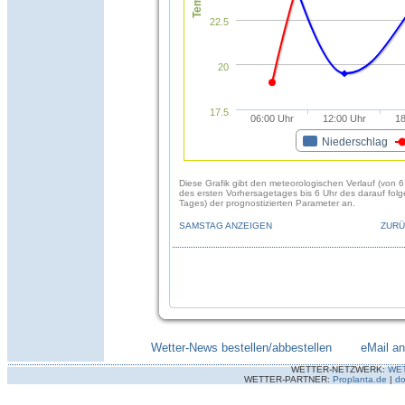
22.5
20
17.5
06:00 Uhr
12:00 Uhr
18
Niederschlag
Diese Grafik gibt den meteorologischen Verlauf (von 6
des ersten Vorhersagetages bis 6 Uhr des darauf fol
Tages) der prognostizierten Parameter an.
SAMSTAG ANZEIGEN
ZURÜ
Wetter-News bestellen/abbestellen
--------
eMail a
WETTER-NETZWERK:
WE
WETTER-PARTNER:
Proplanta.de
|
do