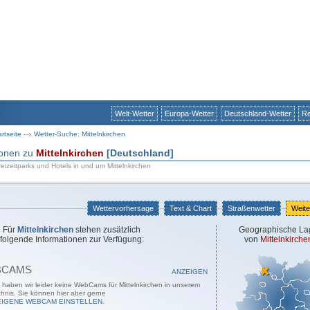
Welt-Wetter
Europa-Wetter
Deutschland-Wetter
Re
artseite
Wetter-Suche: Mittelnkirchen
ionen zu
Mittelnkirchen
[Deutschland]
izeitparks und Hotels in und um Mittelnkirchen
Wettervorhersage
Text & Chart
Straßenwetter
Weite
Für
Mittelnkirchen
stehen zusätzlich
Geographische La
folgende Informationen zur Verfügung:
von
Mittelnkirche
BCAMS
ANZEIGEN
t haben wir leider keine WebCams für Mittelnkirchen in unserem
chnis. Sie können hier aber gerne
EIGENE WEBCAM EINSTELLEN.