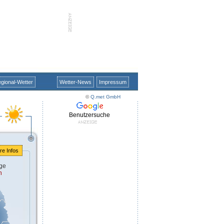
gional-Wetter
Wetter-News
Impressum
©
Q.met GmbH
Benutzersuche
re Infos
ge
n