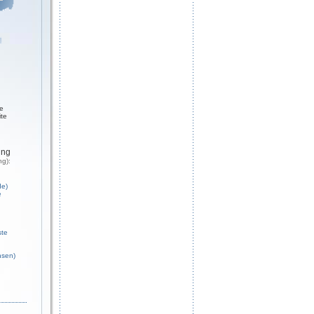
ge
ite
ung
ng):
de)
e
ste
hsen)