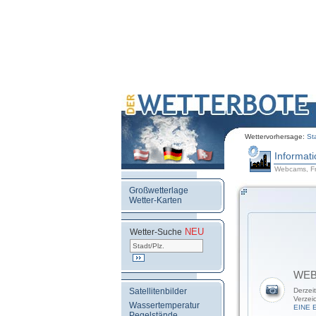
Wettervorhersage:
St
Informat
Webcams, Fre
Großwetterlage
Wetter-Karten
NEU
.
Wetter-Suche
WE
Satellitenbilder
Derzei
Verzei
Wassertemperatur
EINE 
Pegelstände