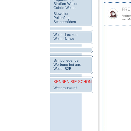
Straßen-Wetter
Cabrio-Wetter
FRE
Biowetter
Freizei
Pollenflug
von Mi
Schneehöhen
Wetter-Lexikon
Wetter-News
Symbollegende
Werbung bei uns
Wetter B2B
KENNEN SIE SCHON:
Wetterauskunft