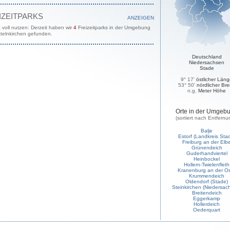
IZEITPARKS
ANZEIGEN
t voll nutzen: Derzeit haben wir
4
Freizeitparks in der Umgebung
ttelnkirchen gefunden.
Deutschland
Niedersachsen
Stade
9° 17'
östlicher Län
53° 50'
nördlicher Bre
n.g.
Meter Höhe
Orte in der Umgeb
(sortiert nach Entfernu
Balje
Estorf (Landkreis Sta
Freiburg an der Elb
Grünendeich
Guderhandviertel
Heinbockel
Hollern-Twielenfleth
Kranenburg an der O
Krummendeich
Oldendorf (Stade)
Steinkirchen (Niedersac
Breitendeich
Eggerkamp
Hollerdeich
Oederquart