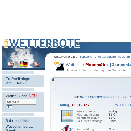
Wettervorhersage:
Startseite
Wetter-Suche: Moosmüh
Wetter für
Moosmühle
[Deutschl
Die aktuelle Wettervorhersage für Moosmühle
Großwetterlage
Wetter-Karten
NEU
.
Wetter-Suche
Die
Wettervorhersage
ab Freitag, 
Freitag,
07.08.2026
WETTER F
Wetterzustand:
wolkig
Höchsttemperatur:
31°C
Tiefsttemperatur:
13°C
Satellitenbilder
24-h-Niederschlag:
0 mm
Wassertemperatur
Windrichtung:
Nord
Pegelstände