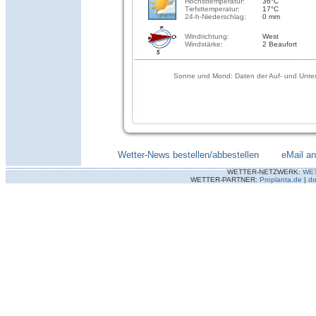
Höchsttemperatur:
36°C
Tiefsttemperatur:
17°C
24-h-Niederschlag:
0 mm
Windrichtung:
West
Windstärke:
2 Beaufort
Sonne und Mond: Daten der Auf- und Unter
Wetter-News bestellen/abbestellen
--------
eMail a
WETTER-NETZWERK:
WE
WETTER-PARTNER:
Proplanta.de
|
do