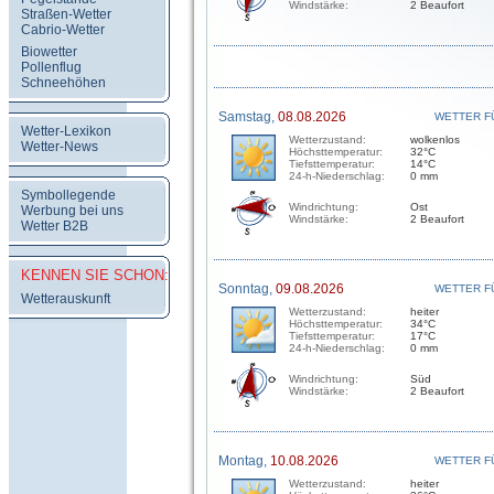
Windstärke:
2 Beaufort
Straßen-Wetter
Cabrio-Wetter
Biowetter
Pollenflug
Schneehöhen
Samstag,
08.08.2026
WETTER F
Wetter-Lexikon
Wetterzustand:
wolkenlos
Wetter-News
Höchsttemperatur:
32°C
Tiefsttemperatur:
14°C
24-h-Niederschlag:
0 mm
Symbollegende
Windrichtung:
Ost
Werbung bei uns
Windstärke:
2 Beaufort
Wetter B2B
KENNEN SIE SCHON:
Sonntag,
09.08.2026
WETTER F
Wetterauskunft
Wetterzustand:
heiter
Höchsttemperatur:
34°C
Tiefsttemperatur:
17°C
24-h-Niederschlag:
0 mm
Windrichtung:
Süd
Windstärke:
2 Beaufort
Montag,
10.08.2026
WETTER F
Wetterzustand:
heiter