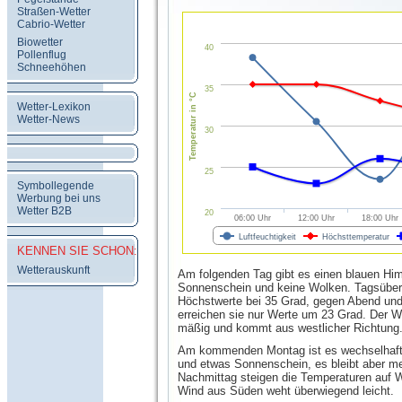
Straßen-Wetter
Cabrio-Wetter
Biowetter
40
Pollenflug
Schneehöhen
35
Temperatur in °C
Wetter-Lexikon
Wetter-News
30
25
Symbollegende
Werbung bei uns
Wetter B2B
20
06:00 Uhr
12:00 Uhr
18:00 Uhr
Luftfeuchtigkeit
Höchsttemperatur
KENNEN SIE SCHON:
Wetterauskunft
Am folgenden Tag gibt es einen blauen Him
Sonnenschein und keine Wolken. Tagsüber 
Höchstwerte bei 35 Grad, gegen Abend und
erreichen sie nur Werte um 23 Grad. Der W
mäßig und kommt aus westlicher Richtung
Am kommenden Montag ist es wechselhaft 
und etwas Sonnenschein, es bleibt aber me
Nachmittag steigen die Temperaturen auf W
Wind aus Süden weht überwiegend leicht.