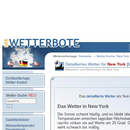
Wettervorhersage:
Startseite
Wetter-Suche: New York
Detailliertes Wetter für
New York
[
Wettertext und Wetterchart für New York
Großwetterlage
Wetter-Karten
NEU
.
Wetter-Suche
Das
detaillierte Wetter
als Text
Das Wetter in New York
Die Sonne scheint häufig, und es bleibt übe
Temperaturen erreichen tagsüber Höchstwe
Satellitenbilder
nachts sinken sie auf Werte um 25 Grad. 
Wassertemperatur
weht schwach bis mäßig.
Pegelstände