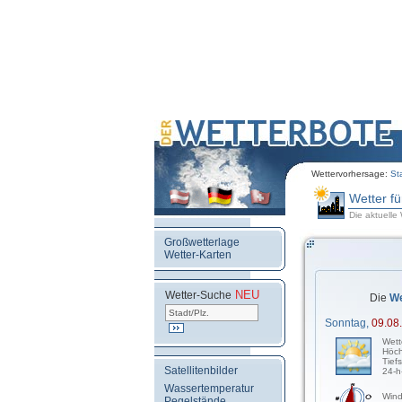
Wettervorhersage:
St
Wetter f
Die aktuelle
Großwetterlage
Wetter-Karten
NEU
.
Wetter-Suche
Die
We
Sonntag,
09.08
Wett
Höch
Tief
Satellitenbilder
24-h
Wassertemperatur
Wind
Pegelstände