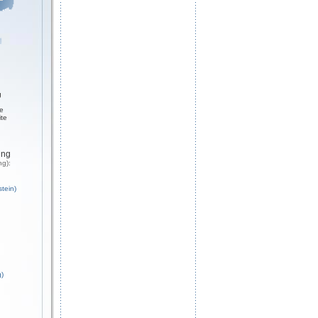
g
ge
ite
ung
ng):
tein)
)