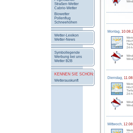
Wind
Straßen-Wetter
Cabrio-Wetter
Biowetter
Pollenflug
Schneehöhen
Montag,
10.08.
Wetter-Lexikon
Wett
Wetter-News
Höch
Tief
24-h
Symbollegende
Wind
Werbung bei uns
Wind
Wetter B2B
KENNEN SIE SCHON:
Dienstag,
11.08
Wetterauskunft
Wett
Höch
Tief
24-h
Wind
Wind
Mittwoch,
12.08
Wett