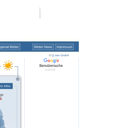
gional-Wetter
Wetter-News
Impressum
©
Q.met GmbH
Benutzersuche
re Infos
ge
t