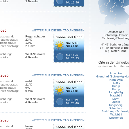
stärke:
3 Beaufort
MU 19:46
2026
WETTER FÜR DIESEN TAG ANZEIGEN
Deutschland
Schleswig-Holstein
erzustand:
Regenschauer
Schleswig-Flensbur
sttemperatur:
23°C
sttemperatur:
13°C
SA 05:48
9° 41'
östlicher Län
-Niederschlag:
2.1 mm
SU 21:06
54° 49'
nördlicher Bre
n.g.
Meter Höhe
richtung:
West-Nordwest
MA 01:47
stärke:
4 Beaufort
MU 20:23
Orte in der Umgeb
(sortiert nach Entfernu
Ausacker
.2026
WETTER FÜR DIESEN TAG ANZEIGEN
Grundhof (Schleswig-Hos
Handewitt
erzustand:
wolkig
Husby
sttemperatur:
21°C
Hürup
sttemperatur:
9°C
SA 05:50
Hörup
-Niederschlag:
0 mm
SU 21:04
Langballig
Maasbüll
Meyn
richtung:
West-Nordwest
MA 03:21
Quern
stärke:
4 Beaufort
MU 20:46
Ringsberg
Schafflund
Steinberg (Schleswig
Wallsbüll
Westerholz
.2026
WETTER FÜR DIESEN TAG ANZEIGEN
erzustand:
heiter