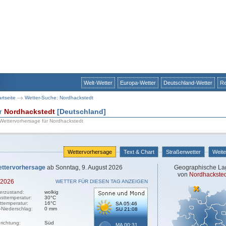
Welt-Wetter
Europa-Wetter
Deutschland-Wetter
Re
artseite
Wetter-Suche: Nordhackstedt
ür
Nordhackstedt
[Deutschland]
 Wettervorhersage für Nordhackstedt
Wettervorhersage
Text & Chart
Straßenwetter
Weite
ttervorhersage
ab Sonntag, 9. August 2026
Geographische La
von
Nordhacksted
.2026
WETTER FÜR DIESEN TAG ANZEIGEN
erzustand:
wolkig
sttemperatur:
30°C
sttemperatur:
16°C
SA 05:46
-Niederschlag:
0 mm
SU 21:08
richtung:
Süd
MA 00:31