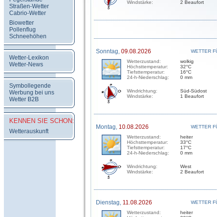
Windstärke:
2 Beaufort
Straßen-Wetter
Cabrio-Wetter
Biowetter
Pollenflug
Schneehöhen
Sonntag,
09.08.2026
WETTER F
Wetter-Lexikon
Wetterzustand:
wolkig
Wetter-News
Höchsttemperatur:
32°C
Tiefsttemperatur:
16°C
24-h-Niederschlag:
0 mm
Symbollegende
Windrichtung:
Süd-Südost
Werbung bei uns
Windstärke:
1 Beaufort
Wetter B2B
KENNEN SIE SCHON:
Montag,
10.08.2026
WETTER F
Wetterauskunft
Wetterzustand:
heiter
Höchsttemperatur:
33°C
Tiefsttemperatur:
17°C
24-h-Niederschlag:
0 mm
Windrichtung:
West
Windstärke:
2 Beaufort
Dienstag,
11.08.2026
WETTER F
Wetterzustand:
heiter