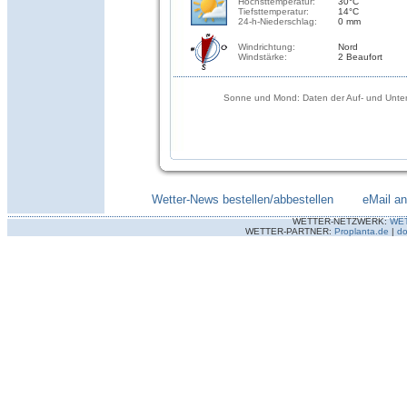
Höchsttemperatur:
30°C
Tiefsttemperatur:
14°C
24-h-Niederschlag:
0 mm
Windrichtung:
Nord
Windstärke:
2 Beaufort
Sonne und Mond: Daten der Auf- und Unter
Wetter-News bestellen/abbestellen
--------
eMail a
WETTER-NETZWERK:
WE
WETTER-PARTNER:
Proplanta.de
|
do