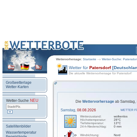
Wettervorhersage:
Startseite
Wetter-Suche: Patersdor
Wetter für
Patersdorf
[Deutschla
Die aktuelle Wettervorhersage für Patersdorf
Großwetterlage
Wetter-Karten
NEU
.
Wetter-Suche
Die
Wettervorhersage
ab Samstag, 
Samstag,
08.08.2026
WETTER F
Wetterzustand:
wolkenlos
Höchsttemperatur:
28°C
Tiefsttemperatur:
13°C
Satellitenbilder
24-h-Niederschlag:
0 mm
Wassertemperatur
Windrichtung:
Nord
Pegelstände