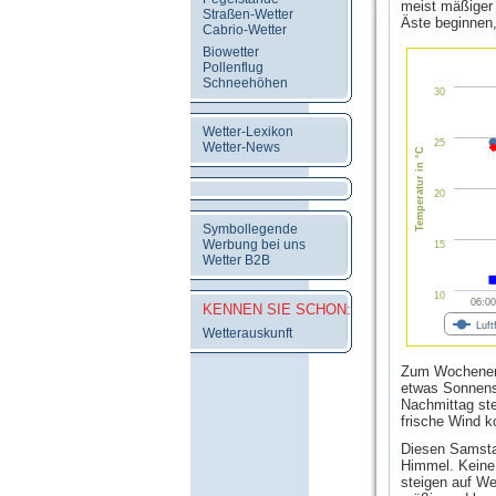
meist mäßiger
Straßen-Wetter
Äste beginnen
Cabrio-Wetter
Biowetter
Pollenflug
Schneehöhen
30
Wetter-Lexikon
25
Wetter-News
Temperatur in °C
20
Symbollegende
Werbung bei uns
15
Wetter B2B
10
06:00
KENNEN SIE SCHON:
Luft
Wetterauskunft
Zum Wochenend
etwas Sonnensc
Nachmittag ste
frische Wind k
Diesen Samsta
Himmel. Keine
steigen auf We