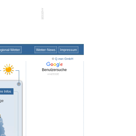
gional-Wetter
Wetter-News
Impressum
©
Q.met GmbH
Benutzersuche
re Infos
ge