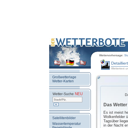
Wettervorhersage:
St
Detaillie
Wettertext u
Großwetterlage
Wetter-Karten
NEU
.
Wetter-Suche
D
Das Wetter
Es ist meist he
Wolkenfelder ü
Satellitenbilder
Tagsüber liege
Wassertemperatur
in der Nacht e
Pegelstände