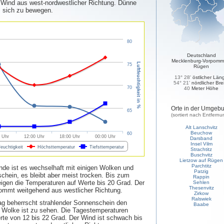
 Wind aus west-nordwestlicher Richtung. Dünne
, sich zu bewegen.
80
Deutschland
Mecklenburg-Vorpomm
Luftfeuchtigkeit in %
75
Rügen
13° 28'
östlicher Län
54° 21'
nördlicher Bre
70
40
Meter Höhe
Orte in der Umgeb
65
(sortiert nach Entfernu
Alt Lanschvitz
Beuchow
60
 Uhr
12:00 Uhr
18:00 Uhr
00:00 Uhr
Darsband
Insel Vilm
feuchtigkeit
Höchsttemperatur
Tiefsttemperatur
Strachtitz
Buschvitz
Lietzow auf Rügen
Parchtitz
e ist es wechselhaft mit einigen Wolken und
Patzig
hein, es bleibt aber meist trocken. Bis zum
Rappin
igen die Temperaturen auf Werte bis 20 Grad. Der
Sehlen
Thesenvitz
ommt weitgehend aus westlicher Richtung.
Zirkow
Ralswiek
g beherrscht strahlender Sonnenschein den
Baabe
 Wolke ist zu sehen. Die Tagestemperaturen
rte von 12 bis 22 Grad. Der Wind ist schwach bis