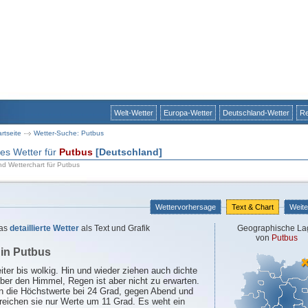
Welt-Wetter
Europa-Wetter
Deutschland-Wetter
Re
artseite
Wetter-Suche: Putbus
rtes Wetter für
Putbus
[Deutschland]
nd Wetterchart für Putbus
Wettervorhersage
Text & Chart
Weite
as
detaillierte Wetter
als Text und Grafik
Geographische La
von
Putbus
 in Putbus
iter bis wolkig. Hin und wieder ziehen auch dichte
ber den Himmel, Regen ist aber nicht zu erwarten.
n die Höchstwerte bei 24 Grad, gegen Abend und
rreichen sie nur Werte um 11 Grad. Es weht ein