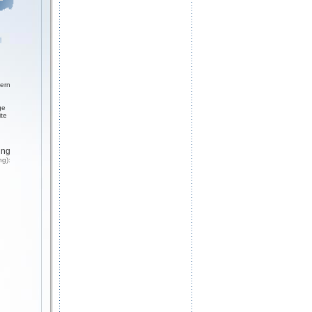
ern
ge
ite
ung
ng):