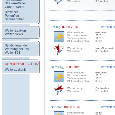
Windstärke:
3 Beaufort
Straßen-Wetter
Cabrio-Wetter
Biowetter
Pollenflug
Schneehöhen
Freitag,
07.08.2026
WETTER F
Wetter-Lexikon
Wetterzustand:
wolkenlos
Wetter-News
Höchsttemperatur:
25°C
Tiefsttemperatur:
12°C
24-h-Niederschlag:
0 mm
Symbollegende
Windrichtung:
Nord-Nordwest
Werbung bei uns
Windstärke:
3 Beaufort
Wetter B2B
KENNEN SIE SCHON:
Samstag,
08.08.2026
WETTER F
Wetterauskunft
Wetterzustand:
wolkenlos
Höchsttemperatur:
27°C
Tiefsttemperatur:
15°C
24-h-Niederschlag:
0 mm
Windrichtung:
Ost-Nordost
Windstärke:
2 Beaufort
Sonntag,
09.08.2026
WETTER F
Wetterzustand:
heiter