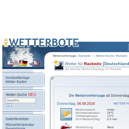
Wettervorhersage:
Startseite
Wetter-Suche: Rackwitz
Wetter für
Rackwitz
[Deutschland
Die aktuelle Wettervorhersage für Rackwitz
Großwetterlage
Wetter-Karten
NEU
.
Wetter-Suche
Die
Wettervorhersage
ab Donnerstag,
Donnerstag,
06.08.2026
WETTER F
Wetterzustand:
heiter
Höchsttemperatur:
28°C
Tiefsttemperatur:
13°C
Satellitenbilder
24-h-Niederschlag:
0.4 mm
Wassertemperatur
Windrichtung:
West
Pegelstände