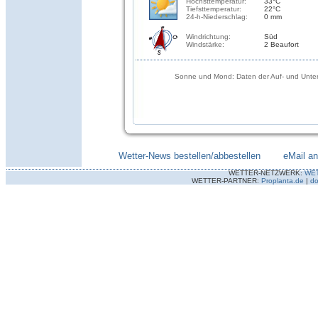
Höchsttemperatur:
33°C
Tiefsttemperatur:
22°C
24-h-Niederschlag:
0 mm
Windrichtung:
Süd
Windstärke:
2 Beaufort
Sonne und Mond: Daten der Auf- und Unter
Wetter-News bestellen/abbestellen
--------
eMail a
WETTER-NETZWERK:
WE
WETTER-PARTNER:
Proplanta.de
|
do