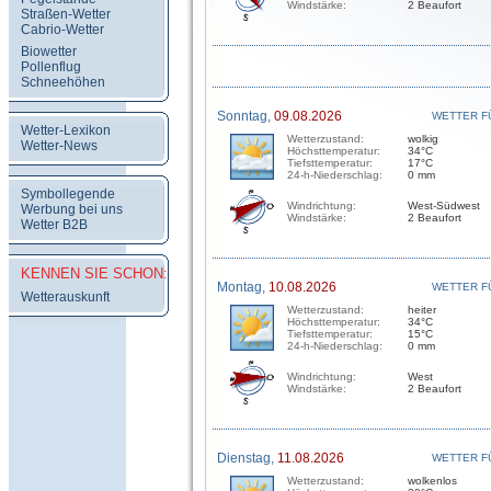
Windstärke:
2 Beaufort
Straßen-Wetter
Cabrio-Wetter
Biowetter
Pollenflug
Schneehöhen
Sonntag,
09.08.2026
WETTER F
Wetter-Lexikon
Wetterzustand:
wolkig
Wetter-News
Höchsttemperatur:
34°C
Tiefsttemperatur:
17°C
24-h-Niederschlag:
0 mm
Symbollegende
Windrichtung:
West-Südwest
Werbung bei uns
Windstärke:
2 Beaufort
Wetter B2B
KENNEN SIE SCHON:
Montag,
10.08.2026
WETTER F
Wetterauskunft
Wetterzustand:
heiter
Höchsttemperatur:
34°C
Tiefsttemperatur:
15°C
24-h-Niederschlag:
0 mm
Windrichtung:
West
Windstärke:
2 Beaufort
Dienstag,
11.08.2026
WETTER F
Wetterzustand:
wolkenlos