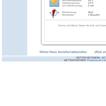
Höchsttemperatur:
30°C
Tiefsttemperatur:
13°C
24-h-Niederschlag:
0 mm
Windrichtung:
Nord
Windstärke:
2 Beaufort
Sonne und Mond: Daten der Auf- und Unter
Wetter-News bestellen/abbestellen
--------
eMail a
WETTER-NETZWERK:
WE
WETTER-PARTNER:
Proplanta.de
|
do