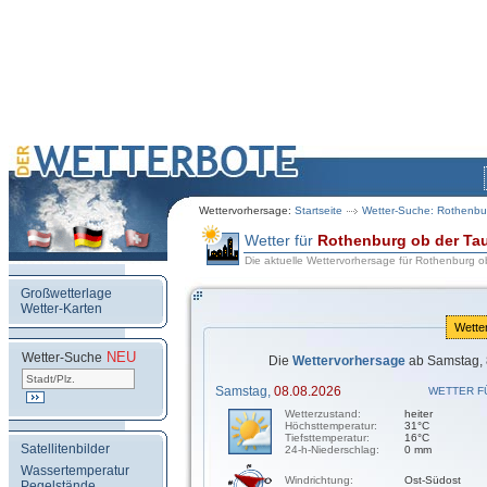
Wettervorhersage:
Startseite
Wetter-Suche: Rothenbu
Wetter für
Rothenburg ob der Ta
Die aktuelle Wettervorhersage für Rothenburg o
Großwetterlage
Wetter-Karten
Wette
NEU
.
Wetter-Suche
Die
Wettervorhersage
ab Samstag, 
Samstag,
08.08.2026
WETTER F
Wetterzustand:
heiter
Höchsttemperatur:
31°C
Tiefsttemperatur:
16°C
Satellitenbilder
24-h-Niederschlag:
0 mm
Wassertemperatur
Windrichtung:
Ost-Südost
Pegelstände