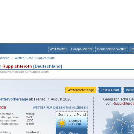
Welt-Wetter
Europa-Wetter
Deutschland-Wetter
Re
artseite
Wetter-Suche: Ruppichteroth
ür
Ruppichteroth
[Deutschland]
 Wettervorhersage für Ruppichteroth
Wettervorhersage
Text & Chart
Weite
ettervorhersage
ab Freitag, 7. August 2026
Geographische La
von
Ruppichterot
2026
WETTER FÜR DIESEN TAG ANZEIGEN
erzustand:
wolkig
sttemperatur:
24°C
sttemperatur:
12°C
SA 06:05
-Niederschlag:
0 mm
SU 21:06
richtung:
Nordwest
MA --:--