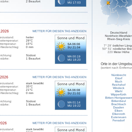
stärke:
2 Beaufort
MU 17:03
.2026
WETTER FÜR DIESEN TAG ANZEIGEN
Deutschland
Nordrhein-Westfale
erzustand:
heiter
Rhein-Sieg-Kreis
sttemperatur:
29°C
sttemperatur:
15°C
SA 06:06
7° 29'
östlicher Län
-Niederschlag:
0 mm
SU 21:04
50° 51'
nördlicher Bre
220
Meter Höhe
richtung:
Südost
MA 00:19
stärke:
1 Beaufort
MU 18:20
Orte in der Umgeb
(sortiert nach Entfernu
Nümbrecht
.2026
WETTER FÜR DIESEN TAG ANZEIGEN
Eitorf
Much
erzustand:
stark bewölkt
Reichshof
sttemperatur:
35°C
Windeck
sttemperatur:
21°C
SA 06:08
Wiehl
-Niederschlag:
0 mm
SU 21:02
Wipperfürth
Birken-Honigsesse
Birkenbeul
richtung:
Südost
MA 01:14
Brachbach
stärke:
1 Beaufort
MU 19:22
Daaden
Elben
Elkenroth
Euteneuen
Fensdorf
2026
WETTER FÜR DIESEN TAG ANZEIGEN
erzustand:
stark bewölkt