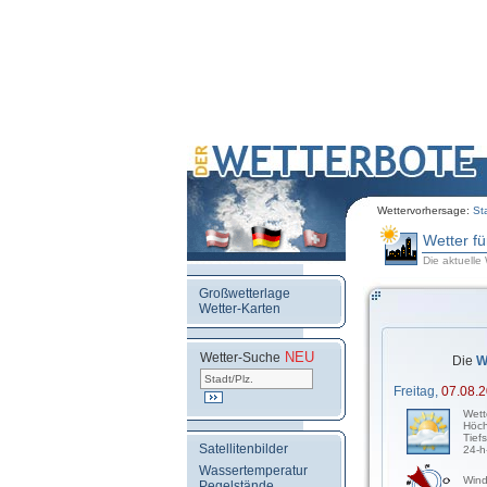
Wettervorhersage:
St
Wetter f
Die aktuelle
Großwetterlage
Wetter-Karten
NEU
.
Wetter-Suche
Die
W
Freitag,
07.08.
Wett
Höch
Tief
Satellitenbilder
24-h
Wassertemperatur
Wind
Pegelstände