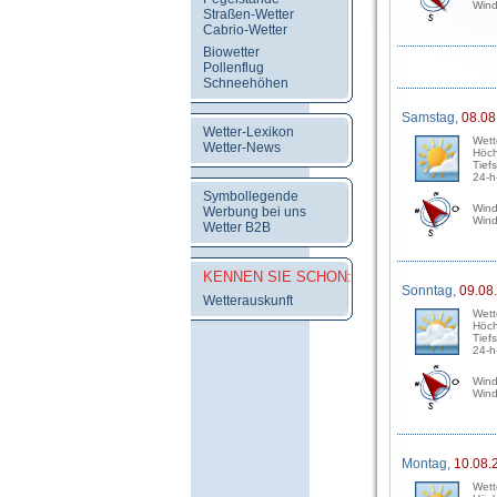
Wind
Straßen-Wetter
Cabrio-Wetter
Biowetter
Pollenflug
Schneehöhen
Samstag,
08.08
Wetter-Lexikon
Wett
Wetter-News
Höch
Tief
24-h
Symbollegende
Wind
Werbung bei uns
Wind
Wetter B2B
KENNEN SIE SCHON:
Sonntag,
09.08
Wetterauskunft
Wett
Höch
Tief
24-h
Wind
Wind
Montag,
10.08.
Wett