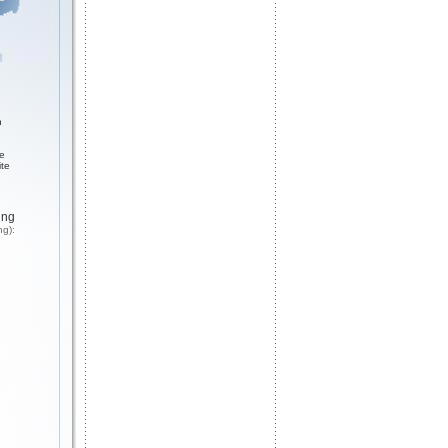
n
ge
ite
ung
ng):
n