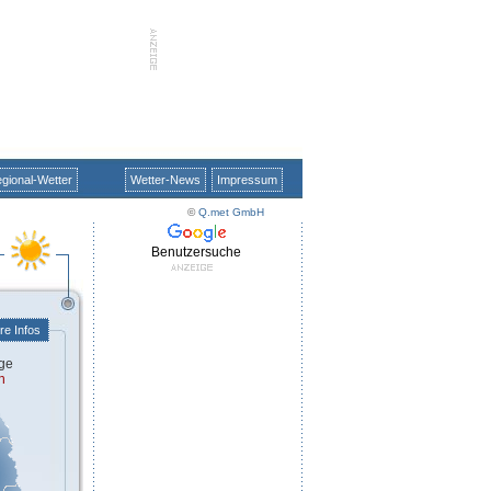
gional-Wetter
Wetter-News
Impressum
©
Q.met GmbH
Benutzersuche
re Infos
ge
h