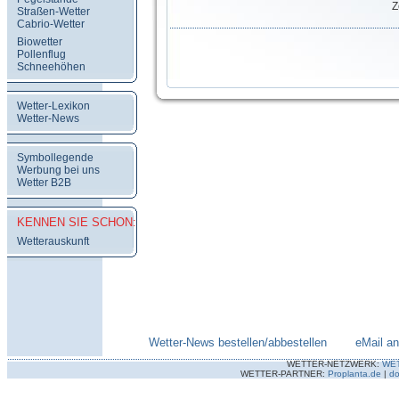
Z
Straßen-Wetter
Cabrio-Wetter
Biowetter
Pollenflug
Schneehöhen
Wetter-Lexikon
Wetter-News
Symbollegende
Werbung bei uns
Wetter B2B
KENNEN SIE SCHON:
Wetterauskunft
Wetter-News bestellen/abbestellen
--------
eMail a
WETTER-NETZWERK:
WE
WETTER-PARTNER:
Proplanta.de
|
do