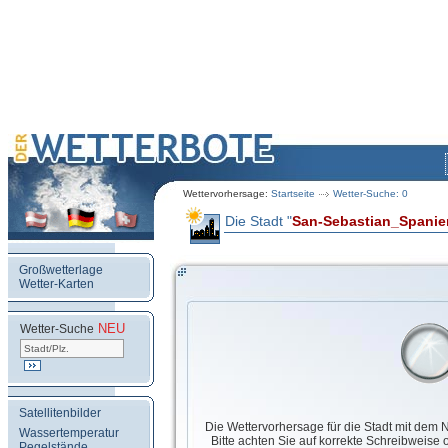
Wettervorhersage:
Startseite
Wetter-Suche: 0
Die Stadt "
San-Sebastian_Spanie
Großwetterlage
Wetter-Karten
NEU
.
Wetter-Suche
Satellitenbilder
Die Wettervorhersage für die Stadt mit de
Wassertemperatur
Bitte achten Sie auf korrekte Schreibweise
Pegelstände