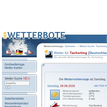
Wettervorhersage:
Startseite
Wetter-Suche: Tachertin
Wetter für
Tacherting
[Deutschla
Die aktuelle Wettervorhersage für Tacherting
Großwetterlage
Wetter-Karten
NEU
.
Wetter-Suche
Die
Wettervorhersage
ab Samstag, 
Samstag,
08.08.2026
WETTER F
Wetterzustand:
wolkenlos
Höchsttemperatur:
28°C
Tiefsttemperatur:
17°C
Satellitenbilder
24-h-Niederschlag:
0 mm
Wassertemperatur
Windrichtung:
Ost-Nordost
Pegelstände