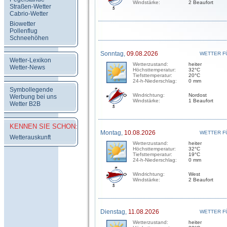
Windstärke:
2 Beaufort
Straßen-Wetter
Cabrio-Wetter
Biowetter
Pollenflug
Schneehöhen
Sonntag,
09.08.2026
WETTER F
Wetter-Lexikon
Wetterzustand:
heiter
Wetter-News
Höchsttemperatur:
32°C
Tiefsttemperatur:
20°C
24-h-Niederschlag:
0 mm
Symbollegende
Windrichtung:
Nordost
Werbung bei uns
Windstärke:
1 Beaufort
Wetter B2B
KENNEN SIE SCHON:
Montag,
10.08.2026
WETTER F
Wetterauskunft
Wetterzustand:
heiter
Höchsttemperatur:
32°C
Tiefsttemperatur:
19°C
24-h-Niederschlag:
0 mm
Windrichtung:
West
Windstärke:
2 Beaufort
Dienstag,
11.08.2026
WETTER F
Wetterzustand:
heiter