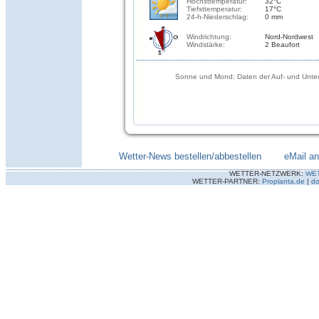
Höchsttemperatur:
32°C
Tiefsttemperatur:
17°C
24-h-Niederschlag:
0 mm
Windrichtung:
Nord-Nordwest
Windstärke:
2 Beaufort
Sonne und Mond: Daten der Auf- und Unter
Wetter-News bestellen/abbestellen
--------
eMail a
WETTER-NETZWERK:
WE
WETTER-PARTNER:
Proplanta.de
|
do