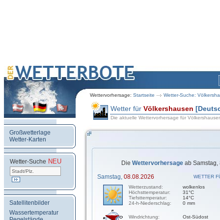
Wettervorhersage:
Startseite
Wetter-Suche: Völkersh
Wetter für
Völkershausen
[Deuts
Die aktuelle Wettervorhersage für Völkershause
Großwetterlage
Wetter-Karten
NEU
.
Wetter-Suche
Die
Wettervorhersage
ab Samstag, 
Samstag,
08.08.2026
WETTER F
Wetterzustand:
wolkenlos
Höchsttemperatur:
31°C
Tiefsttemperatur:
14°C
Satellitenbilder
24-h-Niederschlag:
0 mm
Wassertemperatur
Windrichtung:
Ost-Südost
Pegelstände