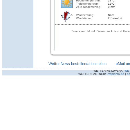
Höchsttemperatur:
28°C
Tiefsttemperatur:
11°C
24-h-Niederschlag:
0 mm
Windrichtung:
Nord
Windstärke:
2 Beaufort
Sonne und Mond: Daten der Auf- und Unter
Wetter-News bestellen/abbestellen
--------
eMail a
WETTER-NETZWERK:
WE
WETTER-PARTNER:
Proplanta.de
|
do