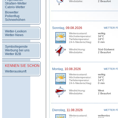
Windstärke:
2 Beaufort
Straßen-Wetter
Cabrio-Wetter
Biowetter
Pollenflug
Schneehöhen
Sonntag,
09.08.2026
WETTER F
Wetter-Lexikon
Wetterzustand:
wolkig
Wetter-News
Höchsttemperatur:
34°C
Tiefsttemperatur:
18°C
24-h-Niederschlag:
0 mm
Symbollegende
Windrichtung:
Süd-Südwest
Werbung bei uns
Windstärke:
2 Beaufort
Wetter B2B
KENNEN SIE SCHON:
Montag,
10.08.2026
WETTER F
Wetterauskunft
Wetterzustand:
wolkig
Höchsttemperatur:
34°C
Tiefsttemperatur:
14°C
24-h-Niederschlag:
0 mm
Windrichtung:
West
Windstärke:
2 Beaufort
Dienstag,
11.08.2026
WETTER F
Wetterzustand:
wolkenlos