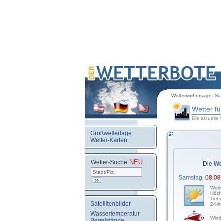
Wettervorhersage:
St
Wetter f
Die aktuelle 
Großwetterlage
Wetter-Karten
NEU
.
Wetter-Suche
Die
We
Samstag,
08.08
Wett
Höch
Tief
Satellitenbilder
24-h
Wassertemperatur
Wind
Pegelstände