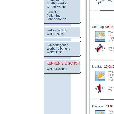
Wind
Straßen-Wetter
Cabrio-Wetter
Biowetter
Pollenflug
Schneehöhen
Sonntag,
09.08
Wetter-Lexikon
Wett
Wetter-News
Höch
Tief
24-h
Symbollegende
Wind
Werbung bei uns
Wind
Wetter B2B
KENNEN SIE SCHON:
Montag,
10.08.
Wetterauskunft
Wett
Höch
Tief
24-h
Wind
Wind
Dienstag,
11.08
Wett