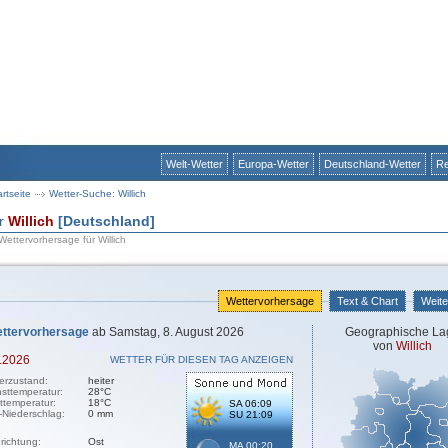
Welt-Wetter
Europa-Wetter
Deutschland-Wetter
Re
artseite
Wetter-Suche: Willich
ür
Willich
[Deutschland]
Wettervorhersage für Willich
Wettervorhersage
Text & Chart
Weite
ttervorhersage
ab Samstag, 8. August 2026
Geographische La
von
Willich
.2026
WETTER FÜR DIESEN TAG ANZEIGEN
erzustand:
heiter
sttemperatur:
28°C
sttemperatur:
18°C
SA 06:09
-Niederschlag:
0 mm
SU 21:09
richtung:
Ost
MA 00:20