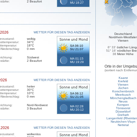
stärke:
2 Beaufort
MU 18:27
.2026
WETTER FÜR DIESEN TAG ANZEIGEN
Deutschland
Nordrhein-Westfale
erzustand:
wolkig
Viersen
sttemperatur:
34°C
sttemperatur:
18°C
SA 06:10
6° 33'
östlicher Län
-Niederschlag:
0 mm
SU 21:07
51° 16'
nördlicher Bre
38
Meter Höhe
richtung:
Südwest
MA 01:15
stärke:
2 Beaufort
MU 19:29
Orte in der Umgeb
(sortiert nach Entfernu
Kaarst
2026
WETTER FÜR DIESEN TAG ANZEIGEN
Krefeld
Viersen
erzustand:
heiter
Jüchen
sttemperatur:
30°C
Korschenbroich
sttemperatur:
10°C
SA 06:12
Meerbusch
-Niederschlag:
0 mm
SU 21:05
Mönchengladbach
Neuss
Kempen
richtung:
Nord-Nordwest
MA 02:28
Tönisvorst
stärke:
3 Beaufort
MU 20:12
Düsseldorf
Grefrath
Langenfeld (Rheinlan
Neukirchen-Vluyn
Nettetal
.2026
WETTER FÜR DIESEN TAG ANZEIGEN
erzustand:
wolkenlos