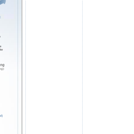
n
ge
ite
ung
ng):
d)