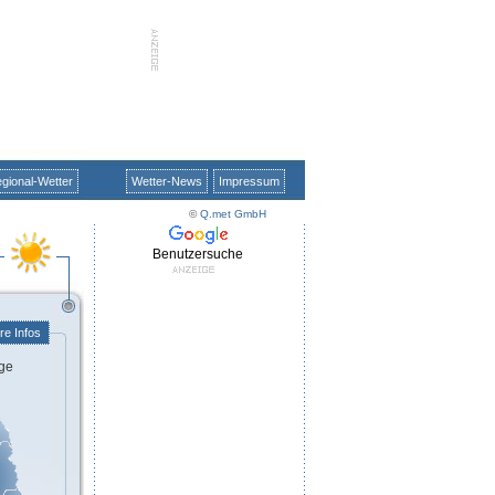
gional-Wetter
Wetter-News
Impressum
©
Q.met GmbH
Benutzersuche
re Infos
ge