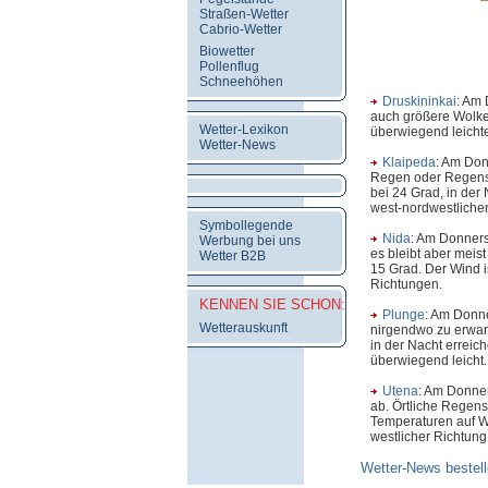
Straßen-Wetter
Cabrio-Wetter
Biowetter
Pollenflug
Schneehöhen
Druskininkai
: Am 
auch größere Wolke
Wetter-Lexikon
überwiegend leicht
Wetter-News
Klaipeda
: Am Don
Regen oder Regensc
bei 24 Grad, in der
west-nordwestliche
Symbollegende
Nida
: Am Donners
Werbung bei uns
es bleibt aber meis
Wetter B2B
15 Grad. Der Wind 
Richtungen.
KENNEN SIE SCHON:
Plunge
: Am Donne
Wetterauskunft
nirgendwo zu erwar
in der Nacht erreic
überwiegend leicht.
Utena
: Am Donne
ab. Örtliche Regens
Temperaturen auf W
westlicher Richtung
Wetter-News bestell