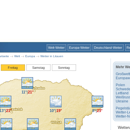
Welt-Wetter
Europa-Wetter
Deutschland-Wetter
Re
artseite
Welt
Europa
Wetter in Litauen
Mehr We
Freitag
Samstag
Sonntag
Großwett
Europawe
Polen
Schwed
11°
|
21°
Lettland
Weißrus
Ukraine
Pegelst
13°
|
21°
10°
|
19°
8°
|
23°
Wetter-L
Wetter-
Wetter