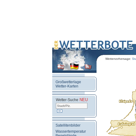
Wettervorhersage:
St
Großwetterlage
Wetter-Karten
NEU
.
Wetter-Suche
Satellitenbilder
Wassertemperatur
Pegelstände