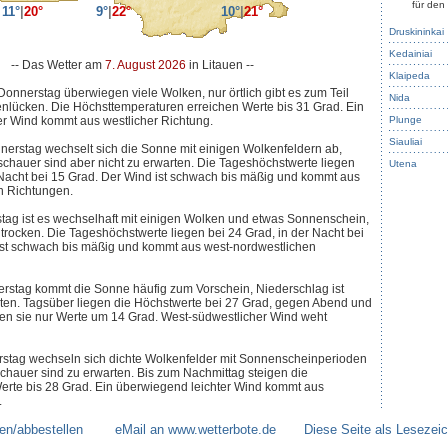
für den
11°
|
20°
9°
|
22°
10°
|
21°
Druskininkai
Kedainiai
-- Das Wetter am
7. August 2026
in Litauen --
Klaipeda
Donnerstag überwiegen viele Wolken, nur örtlich gibt es zum Teil
Nida
nlücken. Die Höchsttemperaturen erreichen Werte bis 31 Grad. Ein
er Wind kommt aus westlicher Richtung.
Plunge
Siauliai
nerstag wechselt sich die Sonne mit einigen Wolkenfeldern ab,
hauer sind aber nicht zu erwarten. Die Tageshöchstwerte liegen
Utena
 Nacht bei 15 Grad. Der Wind ist schwach bis mäßig und kommt aus
n Richtungen.
tag ist es wechselhaft mit einigen Wolken und etwas Sonnenschein,
t trocken. Die Tageshöchstwerte liegen bei 24 Grad, in der Nacht bei
ist schwach bis mäßig und kommt aus west-nordwestlichen
rstag kommt die Sonne häufig zum Vorschein, Niederschlag ist
ten. Tagsüber liegen die Höchstwerte bei 27 Grad, gegen Abend und
hen sie nur Werte um 14 Grad. West-südwestlicher Wind weht
rstag wechseln sich dichte Wolkenfelder mit Sonnenscheinperioden
chauer sind zu erwarten. Bis zum Nachmittag steigen die
erte bis 28 Grad. Ein überwiegend leichter Wind kommt aus
.
en/abbestellen
--------
eMail an www.wetterbote.de
-------
Diese Seite als Lesezei