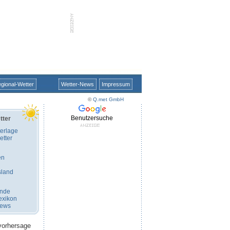
gional-Wetter
Wetter-News
Impressum
©
Q.met GmbH
Benutzersuche
tter
erlage
tter
en
sland
ände
exikon
News
vorhersage