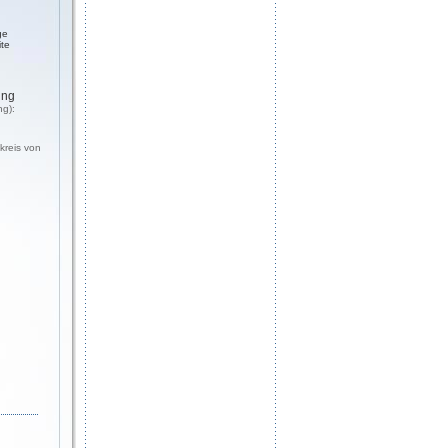
ge
ite
ung
ng):
kreis von