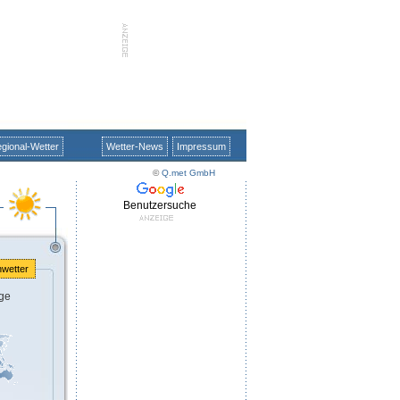
gional-Wetter
Wetter-News
Impressum
©
Q.met GmbH
Benutzersuche
nwetter
ge