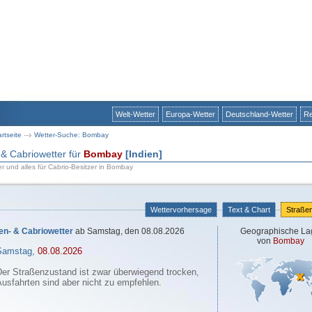
Welt-Wetter
Europa-Wetter
Deutschland-Wetter
Re
artseite
Wetter-Suche: Bombay
 & Cabriowetter für
Bombay
[Indien]
r und alles für Cabrio-Besitzer in Bombay
Wettervorhersage
Text & Chart
Straße
en- & Cabriowetter
ab Samstag, den 08.08.2026
Geographische La
von
Bombay
Samstag,
08.08.2026
Der Straßenzustand ist zwar überwiegend trocken,
usfahrten sind aber nicht zu empfehlen.