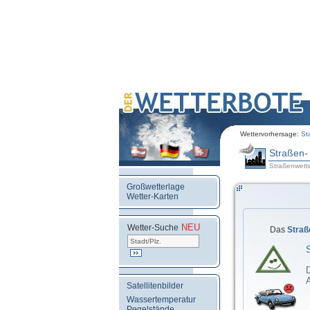
Wettervorhersage:
St
Straßen-
Straßenwette
Großwetterlage
Wetter-Karten
NEU
.
Wetter-Suche
Das
Straß
A
Satellitenbilder
Wassertemperatur
Pegelstände