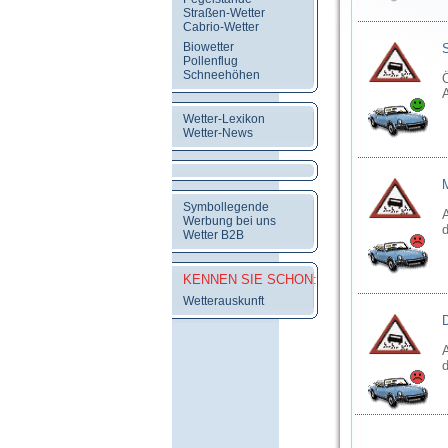
Straßen-Wetter
Cabrio-Wetter
Biowetter
Pollenflug
Schneehöhen
Ö
Wetter-Lexikon
Wetter-News
Symbollegende
Werbung bei uns
d
Wetter B2B
KENNEN SIE SCHON:
Wetterauskunft
d