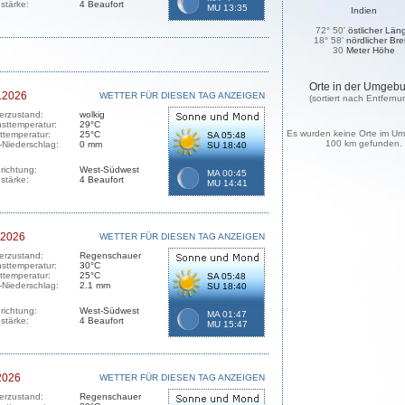
stärke:
4 Beaufort
MU 13:35
Indien
72° 50'
östlicher Län
18° 58'
nördlicher Bre
30
Meter Höhe
Orte in der Umgeb
.2026
WETTER FÜR DIESEN TAG ANZEIGEN
(sortiert nach Entfernu
erzustand:
wolkig
sttemperatur:
29°C
Es wurden keine Orte im Um
sttemperatur:
25°C
SA 05:48
100 km gefunden.
-Niederschlag:
0 mm
SU 18:40
richtung:
West-Südwest
MA 00:45
stärke:
4 Beaufort
MU 14:41
.2026
WETTER FÜR DIESEN TAG ANZEIGEN
erzustand:
Regenschauer
sttemperatur:
30°C
sttemperatur:
25°C
SA 05:48
-Niederschlag:
2.1 mm
SU 18:40
richtung:
West-Südwest
MA 01:47
stärke:
4 Beaufort
MU 15:47
2026
WETTER FÜR DIESEN TAG ANZEIGEN
erzustand:
Regenschauer