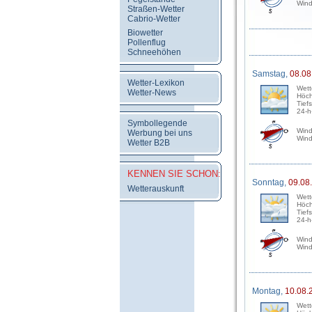
Wind
Straßen-Wetter
Cabrio-Wetter
Biowetter
Pollenflug
Schneehöhen
Samstag,
08.08
Wetter-Lexikon
Wett
Wetter-News
Höch
Tief
24-h
Symbollegende
Wind
Werbung bei uns
Wind
Wetter B2B
KENNEN SIE SCHON:
Sonntag,
09.08
Wetterauskunft
Wett
Höch
Tief
24-h
Wind
Wind
Montag,
10.08.
Wett