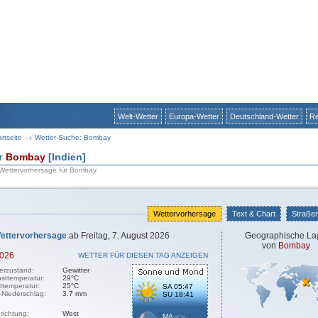
Welt-Wetter
Europa-Wetter
Deutschland-Wetter
Re
artseite
Wetter-Suche: Bombay
ür
Bombay
[Indien]
 Wettervorhersage für Bombay
Wettervorhersage
Text & Chart
Straße
ettervorhersage
ab Freitag, 7. August 2026
Geographische La
von
Bombay
2026
WETTER FÜR DIESEN TAG ANZEIGEN
erzustand:
Gewitter
sttemperatur:
29°C
sttemperatur:
25°C
SA 05:47
-Niederschlag:
3.7 mm
SU 18:41
richtung:
West
MA --:--