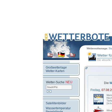
Wettervorhersage:
St
Wetter f
Die aktuelle
Großwetterlage
Wetter-Karten
NEU
.
Wetter-Suche
Die
W
Freitag,
07.08.
Wett
Höch
Tief
Satellitenbilder
24-h
Wassertemperatur
Wind
Pegelstände