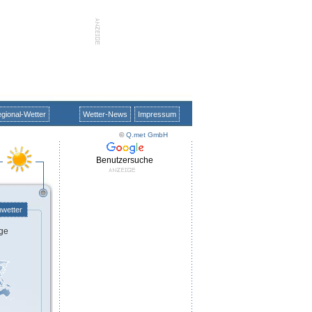
gional-Wetter
Wetter-News
Impressum
©
Q.met GmbH
Benutzersuche
nwetter
ge