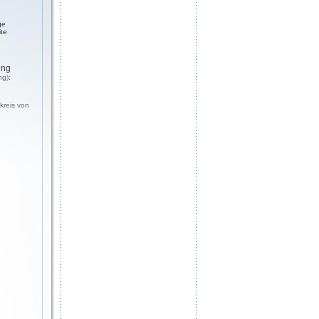
ge
ite
ung
ng):
kreis von