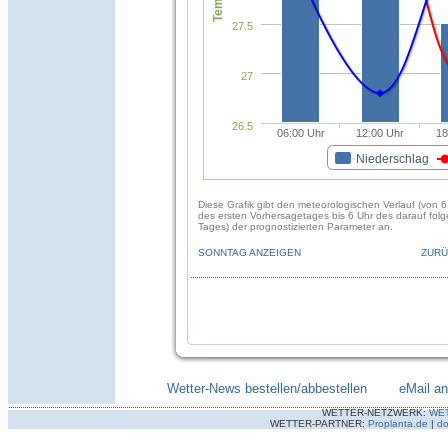
27.5
27
26.5
06:00 Uhr
12:00 Uhr
18
Niederschlag
Diese Grafik gibt den meteorologischen Verlauf (von 6
des ersten Vorhersagetages bis 6 Uhr des darauf fol
Tages) der prognostizierten Parameter an.
SONNTAG ANZEIGEN
ZURÜ
Wetter-News bestellen/abbestellen
--------
eMail a
WETTER-NETZWERK:
WE
WETTER-PARTNER:
Proplanta.de
|
do