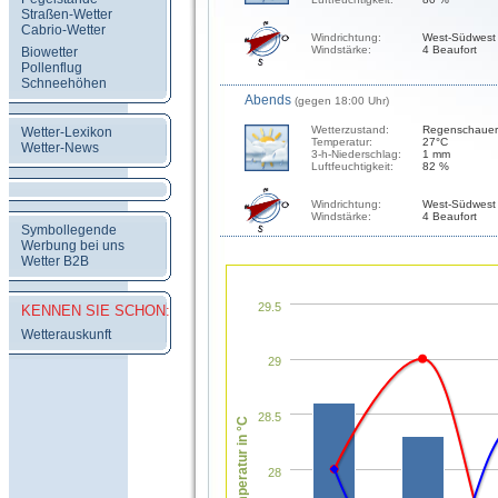
Straßen-Wetter
Cabrio-Wetter
Windrichtung:
West-Südwest
Windstärke:
4 Beaufort
Biowetter
Pollenflug
Schneehöhen
Abends
(gegen 18:00 Uhr)
Wetterzustand:
Regenschauer
Wetter-Lexikon
Temperatur:
27°C
Wetter-News
3-h-Niederschlag:
1 mm
Luftfeuchtigkeit:
82 %
Windrichtung:
West-Südwest
Windstärke:
4 Beaufort
Symbollegende
Werbung bei uns
Wetter B2B
29.5
KENNEN SIE SCHON:
Wetterauskunft
29
28.5
Temperatur in °C
28