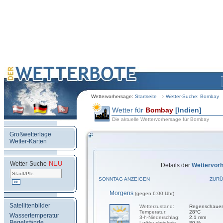
Wettervorhersage:
Startseite
Wetter-Suche: Bombay
Wetter für
Bombay
[Indien]
Die aktuelle Wettervorhersage für Bombay
Großwetterlage
Wetter-Karten
NEU
.
Wetter-Suche
Details der
Wettervor
SONNTAG ANZEIGEN
ZURÜ
Morgens
(gegen 6:00 Uhr)
Satellitenbilder
Wetterzustand:
Regenschauer
Temperatur:
28°C
Wassertemperatur
3-h-Niederschlag:
2.1 mm
Pegelstände
Luftfeuchtigkeit:
80 %