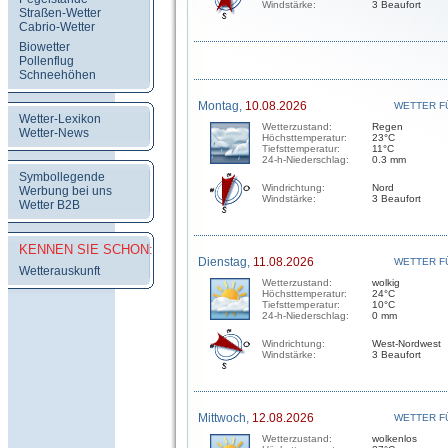
Windstärke:
3 Beaufort
Straßen-Wetter
Cabrio-Wetter
Biowetter
Pollenflug
Schneehöhen
Montag,
10.08.2026
WETTER F
Wetter-Lexikon
Wetterzustand:
Regen
Wetter-News
Höchsttemperatur:
23°C
Tiefsttemperatur:
11°C
24-h-Niederschlag:
0.3 mm
Symbollegende
Windrichtung:
Nord
Werbung bei uns
Windstärke:
3 Beaufort
Wetter B2B
KENNEN SIE SCHON:
Dienstag,
11.08.2026
WETTER F
Wetterauskunft
Wetterzustand:
wolkig
Höchsttemperatur:
24°C
Tiefsttemperatur:
10°C
24-h-Niederschlag:
0 mm
Windrichtung:
West-Nordwest
Windstärke:
3 Beaufort
Mittwoch,
12.08.2026
WETTER F
Wetterzustand:
wolkenlos