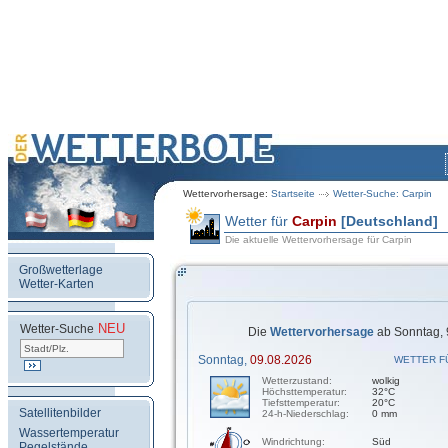
Wettervorhersage:
Startseite
Wetter-Suche: Carpin
Wetter für
Carpin
[Deutschland]
Die aktuelle Wettervorhersage für Carpin
Großwetterlage
Wetter-Karten
NEU
.
Wetter-Suche
Die
Wettervorhersage
ab Sonntag, 
Sonntag,
09.08.2026
WETTER F
Wetterzustand:
wolkig
Höchsttemperatur:
32°C
Tiefsttemperatur:
20°C
Satellitenbilder
24-h-Niederschlag:
0 mm
Wassertemperatur
Windrichtung:
Süd
Pegelstände