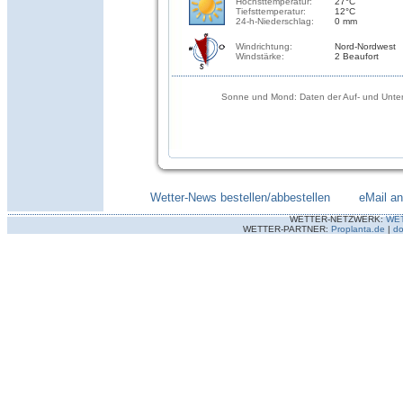
Höchsttemperatur:
27°C
Tiefsttemperatur:
12°C
24-h-Niederschlag:
0 mm
Windrichtung:
Nord-Nordwest
Windstärke:
2 Beaufort
Sonne und Mond: Daten der Auf- und Unter
Wetter-News bestellen/abbestellen
--------
eMail a
WETTER-NETZWERK:
WE
WETTER-PARTNER:
Proplanta.de
|
do