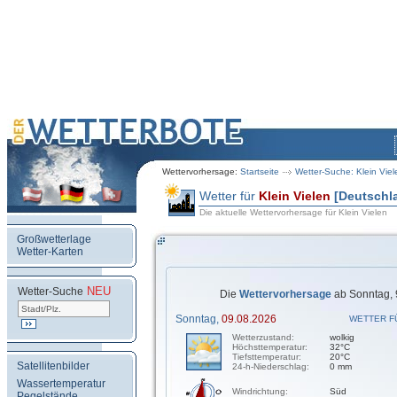
Wettervorhersage:
Startseite
Wetter-Suche: Klein Viel
Wetter für
Klein Vielen
[Deutschl
Die aktuelle Wettervorhersage für Klein Vielen
Großwetterlage
Wetter-Karten
NEU
.
Wetter-Suche
Die
Wettervorhersage
ab Sonntag, 
Sonntag,
09.08.2026
WETTER F
Wetterzustand:
wolkig
Höchsttemperatur:
32°C
Tiefsttemperatur:
20°C
Satellitenbilder
24-h-Niederschlag:
0 mm
Wassertemperatur
Windrichtung:
Süd
Pegelstände