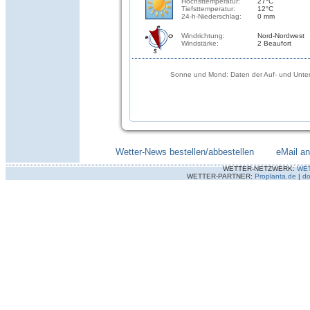
Höchsttemperatur:
27°C
Tiefsttemperatur:
12°C
24-h-Niederschlag:
0 mm
Windrichtung:
Nord-Nordwest
Windstärke:
2 Beaufort
Sonne und Mond: Daten der Auf- und Unter
Wetter-News bestellen/abbestellen
--------
eMail a
WETTER-NETZWERK:
WE
WETTER-PARTNER:
Proplanta.de
|
do