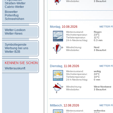
Windstärke:
3 Beaufort
Straßen-Wetter
Cabrio-Wetter
Biowetter
Pollenflug
Schneehöhen
Montag,
10.08.2026
WETTER F
Wetter-Lexikon
Wetterzustand:
Regen
Wetter-News
Höchsttemperatur:
23°C
Tiefsttemperatur:
11°C
24-h-Niederschlag:
0.3 mm
Symbollegende
Windrichtung:
Nord
Werbung bei uns
Windstärke:
3 Beaufort
Wetter B2B
KENNEN SIE SCHON:
Dienstag,
11.08.2026
WETTER F
Wetterauskunft
Wetterzustand:
wolkig
Höchsttemperatur:
24°C
Tiefsttemperatur:
10°C
24-h-Niederschlag:
0 mm
Windrichtung:
West-Nordwest
Windstärke:
3 Beaufort
Mittwoch,
12.08.2026
WETTER F
Wetterzustand:
wolkenlos