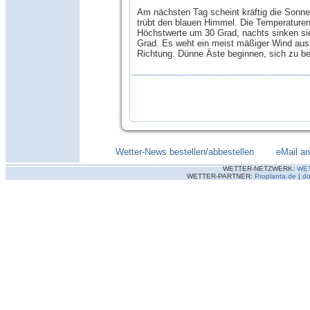
Am nächsten Tag scheint kräftig die Sonne
trübt den blauen Himmel. Die Temperaturen
Höchstwerte um 30 Grad, nachts sinken si
Grad. Es weht ein meist mäßiger Wind aus 
Richtung. Dünne Äste beginnen, sich zu b
Wetter-News bestellen/abbestellen
--------
eMail a
WETTER-NETZWERK:
WE
WETTER-PARTNER:
Proplanta.de
|
do