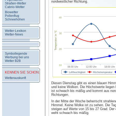
nordwestlicher Richtung.
Straßen-Wetter
Cabrio-Wetter
Biowetter
Pollenflug
40
Schneehöhen
Wetter-Lexikon
Temperatur in °C
30
Wetter-News
20
Symbollegende
Werbung bei uns
Wetter B2B
10
06:00 Uhr
12:00 Uhr
18:00 Uhr
KENNEN SIE SCHON:
Luftfeuchtigkeit
Höchsttemperatur
Wetterauskunft
Diesen Dienstag gibt es einen blauen Himm
und keine Wolken. Die Höchstwerte liegen 
ist schwach bis mäßig und kommt aus nord
Richtungen.
In der Mitte der Woche beherrscht strahle
Himmel. Keine Wolke ist zu sehen. Die Ta
steigen auf Werte von 15 bis 27 Grad. Der 
weht schwach bis mäßig.