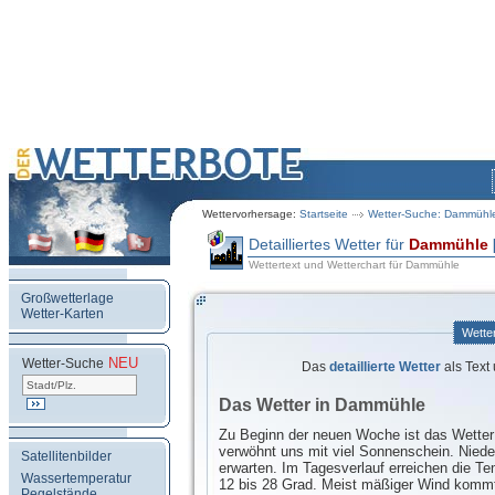
Wettervorhersage:
Startseite
Wetter-Suche: Dammühl
Detailliertes Wetter für
Dammühle
Wettertext und Wetterchart für Dammühle
Großwetterlage
Wetter-Karten
Wette
NEU
.
Wetter-Suche
Das
detaillierte Wetter
als Text
Das Wetter in Dammühle
Zu Beginn der neuen Woche ist das Wetter 
verwöhnt uns mit viel Sonnenschein. Nieder
Satellitenbilder
erwarten. Im Tagesverlauf erreichen die T
Wassertemperatur
12 bis 28 Grad. Meist mäßiger Wind kommt
Pegelstände