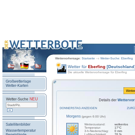
Wettervorhersage:
Startseite
Wetter-Suche: Eberfing
Wetter für
Eberfing
[Deutschland
Die aktuelle Wettervorhersage für Eberfing
Großwetterlage
Wetter-Karten
Wette
NEU
.
Wetter-Suche
Details der
Wettervor
DONNERSTAG ANZEIGEN
ZURÜ
Morgens
(gegen 6:00 Uhr)
Satellitenbilder
Wetterzustand:
wolkenlos
Temperatur:
17°C
Wassertemperatur
3-h-Niederschlag:
0 mm
Pegelstände
Luftfeuchtigkeit:
76 %