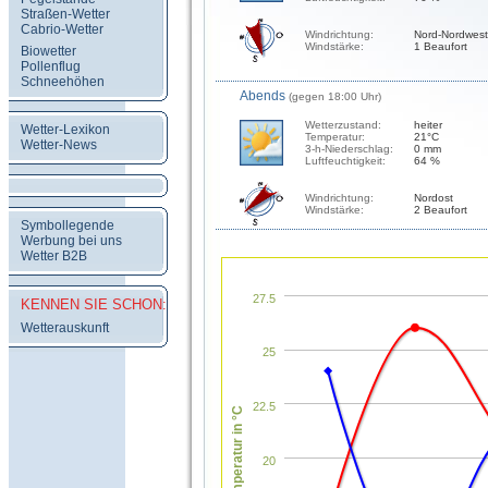
Straßen-Wetter
Cabrio-Wetter
Windrichtung:
Nord-Nordwest
Windstärke:
1 Beaufort
Biowetter
Pollenflug
Schneehöhen
Abends
(gegen 18:00 Uhr)
Wetterzustand:
heiter
Wetter-Lexikon
Temperatur:
21°C
Wetter-News
3-h-Niederschlag:
0 mm
Luftfeuchtigkeit:
64 %
Windrichtung:
Nordost
Windstärke:
2 Beaufort
Symbollegende
Werbung bei uns
Wetter B2B
27.5
KENNEN SIE SCHON:
Wetterauskunft
25
22.5
Temperatur in °C
20