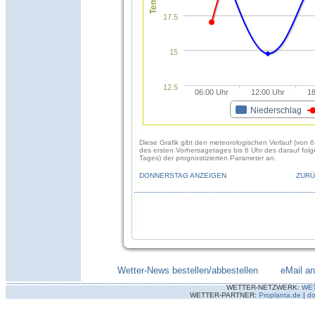
17.5
15
12.5
06:00 Uhr
12:00 Uhr
18
Niederschlag
Diese Grafik gibt den meteorologischen Verlauf (von 6
des ersten Vorhersagetages bis 6 Uhr des darauf fol
Tages) der prognostizierten Parameter an.
DONNERSTAG ANZEIGEN
ZURÜ
Wetter-News bestellen/abbestellen
--------
eMail a
WETTER-NETZWERK:
WE
WETTER-PARTNER:
Proplanta.de
|
do