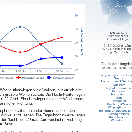
70
Luftfeuchtigkeit in %
60
Deutschland
Niedersachsen
Hannover (Region)
50
9° 34'
östlicher Län
52° 25'
nördlicher Bre
n.g.
Meter Höhe
40
Orte in der Umgeb
(sortiert nach Entfernu
30
 Uhr
12:00 Uhr
18:00 Uhr
00:00 Uhr
Langenhagen bei Hann
feuchtigkeit
Höchsttemperatur
Tiefsttemperatur
Seelze
Neustadt am Rübenbe
Wunstorf
Flughafen Hannove
oche überwiegen viele Wolken, nur örtlich gibt
Hannover
ch größere Wolkenlücken. Die Höchstwerte liegen
Hagenburg
Haste
nd 22 Grad. Ein überwiegend leichter Wind kommt
Hohnhorst
estlicher Richtung.
Nienburg (Weser)
Wölpinghausen
g beherrscht strahlender Sonnenschein den
Hemmingen (Niedersach
Barsinghausen
Wolke ist zu sehen. Die Tageshöchstwerte liegen
Bad Nenndorf
n der Nacht bei 17 Grad. Aus westlicher Richtung
Wennigsen
te Brise.