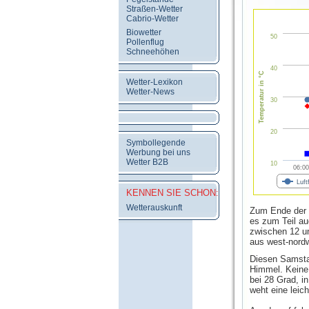
Straßen-Wetter
Cabrio-Wetter
Biowetter
50
Pollenflug
Schneehöhen
40
Temperatur in °C
Wetter-Lexikon
Wetter-News
30
20
Symbollegende
Werbung bei uns
Wetter B2B
10
06:00
Luft
KENNEN SIE SCHON:
Wetterauskunft
Zum Ende der W
es zum Teil au
zwischen 12 u
aus west-nordw
Diesen Samsta
Himmel. Keine 
bei 28 Grad, i
weht eine leich