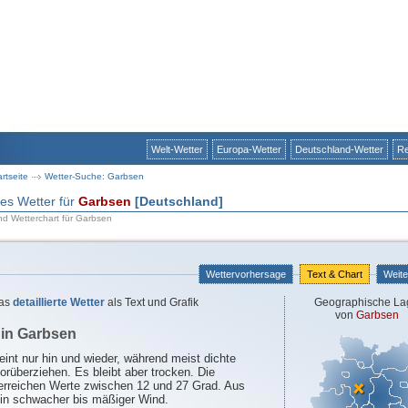
Welt-Wetter
Europa-Wetter
Deutschland-Wetter
Re
artseite
Wetter-Suche: Garbsen
rtes Wetter für
Garbsen
[Deutschland]
nd Wetterchart für Garbsen
Wettervorhersage
Text & Chart
Weite
as
detaillierte Wetter
als Text und Grafik
Geographische La
von
Garbsen
 in Garbsen
int nur hin und wieder, während meist dichte
orüberziehen. Es bleibt aber trocken. Die
erreichen Werte zwischen 12 und 27 Grad. Aus
in schwacher bis mäßiger Wind.