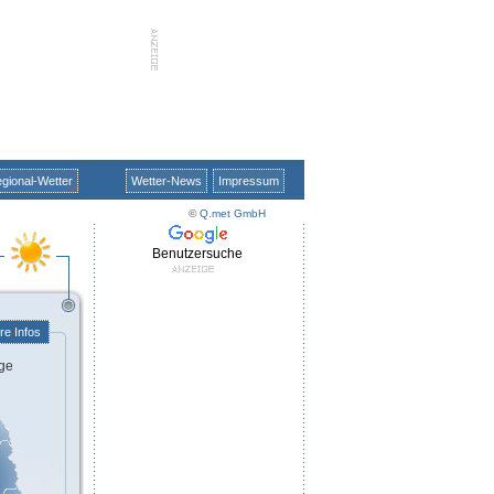
gional-Wetter
Wetter-News
Impressum
©
Q.met GmbH
Benutzersuche
re Infos
ge