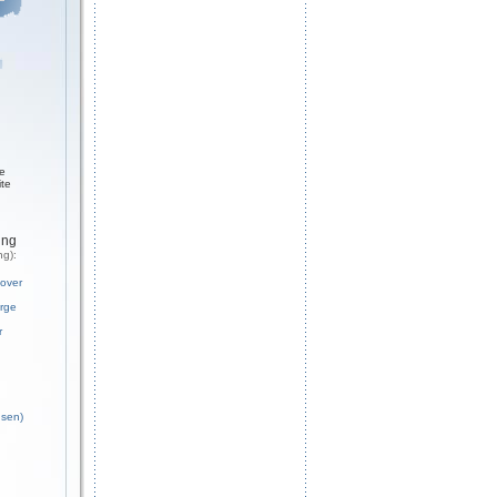
ge
ite
ung
ng):
over
rge
r
sen)