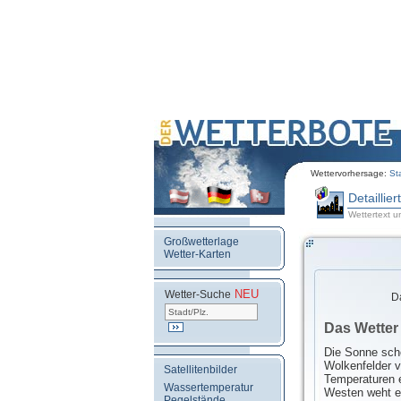
Wettervorhersage:
St
Detaillie
Wettertext u
Großwetterlage
Wetter-Karten
NEU
.
Wetter-Suche
D
Das Wetter
Die Sonne sche
Wolkenfelder v
Satellitenbilder
Temperaturen 
Wassertemperatur
Westen weht e
Pegelstände