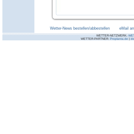
Wetter-News bestellen/abbestellen
--------
eMail a
WETTER-NETZWERK:
WE
WETTER-PARTNER:
Proplanta.de
|
do