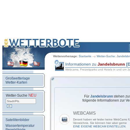
Wettervorhersage:
Startseite
Wetter-Suche: Jandelsb
Informationen zu
Jandelsbrunn
[
Webcams, Freizeitparks und Hotels in und um J
Großwetterlage
Wetter-Karten
NEU
.
Wetter-Suche
Für
Jandelsbrunn
stehen zus
folgende Informationen zur Ve
WEBCAMS
Satellitenbilder
Derzeit haben wir leider keine WebCams f
Verzeichnis. Sie können hier aber gerne
Wassertemperatur
EINE EIGENE WEBCAM EINSTELLEN.
Pegelstände