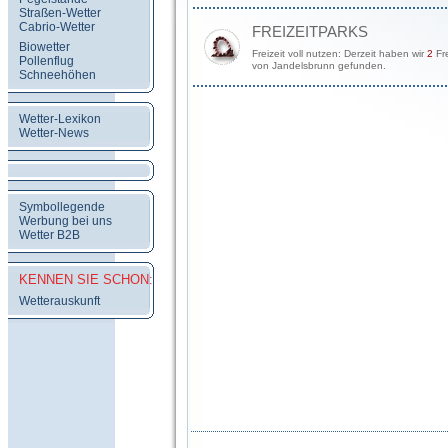
Straßen-Wetter
Cabrio-Wetter
FREIZEITPARKS
Biowetter
Freizeit voll nutzen: Derzeit haben wir
2
Fre
Pollenflug
von Jandelsbrunn gefunden.
Schneehöhen
Wetter-Lexikon
Wetter-News
Symbollegende
Werbung bei uns
Wetter B2B
KENNEN SIE SCHON:
Wetterauskunft