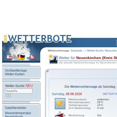
Wettervorhersage:
Startseite
Wetter-Suche: Neuenkirch
Wetter für
Neuenkirchen (Kreis St
Die aktuelle Wettervorhersage für Neuenkirchen (
Großwetterlage
Wetter-Karten
NEU
.
Wetter-Suche
Die
Wettervorhersage
ab Samstag, 
Samstag,
08.08.2026
WETTER F
Wetterzustand:
wolkenlos
Höchsttemperatur:
28°C
Tiefsttemperatur:
16°C
Satellitenbilder
24-h-Niederschlag:
0 mm
Wassertemperatur
Windrichtung:
Ost
Pegelstände