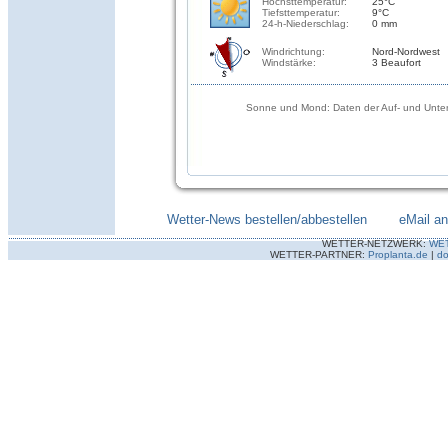
Höchsttemperatur:
25°C
Tiefsttemperatur:
9°C
24-h-Niederschlag:
0 mm
Windrichtung:
Nord-Nordwest
Windstärke:
3 Beaufort
Sonne und Mond: Daten der Auf- und Unter
Wetter-News bestellen/abbestellen
--------
eMail a
WETTER-NETZWERK:
WE
WETTER-PARTNER:
Proplanta.de
|
do