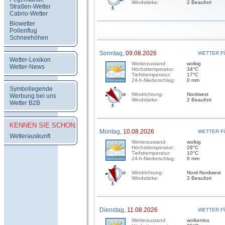
Windstärke:
2 Beaufort
Straßen-Wetter
Cabrio-Wetter
Biowetter
Pollenflug
Schneehöhen
Sonntag,
09.08.2026
WETTER F
Wetter-Lexikon
Wetterzustand:
wolkig
Wetter-News
Höchsttemperatur:
34°C
Tiefsttemperatur:
17°C
24-h-Niederschlag:
0 mm
Symbollegende
Windrichtung:
Nordwest
Werbung bei uns
Windstärke:
2 Beaufort
Wetter B2B
KENNEN SIE SCHON:
Montag,
10.08.2026
WETTER F
Wetterauskunft
Wetterzustand:
wolkig
Höchsttemperatur:
29°C
Tiefsttemperatur:
10°C
24-h-Niederschlag:
0 mm
Windrichtung:
Nord-Nordwest
Windstärke:
3 Beaufort
Dienstag,
11.08.2026
WETTER F
Wetterzustand:
wolkenlos