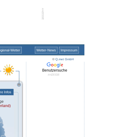
gional-Wetter
Wetter-News
Impressum
©
Q.met GmbH
Benutzersuche
re Infos
ge
erland)