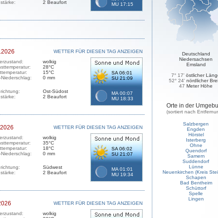
stärke:
2 Beaufort
MU 17:15
.2026
WETTER FÜR DIESEN TAG ANZEIGEN
Deutschland
Niedersachsen
erzustand:
wolkig
Emsland
sttemperatur:
28°C
sttemperatur:
15°C
SA 06:01
7° 17'
östlicher Län
-Niederschlag:
0 mm
SU 21:09
52° 24'
nördlicher Bre
47
Meter Höhe
richtung:
Ost-Südost
MA 00:07
stärke:
2 Beaufort
MU 18:33
Orte in der Umgeb
(sortiert nach Entfernu
Salzbergen
.2026
WETTER FÜR DIESEN TAG ANZEIGEN
Engden
Hörstel
erzustand:
wolkig
Isterberg
sttemperatur:
35°C
Ohne
sttemperatur:
18°C
SA 06:02
Quendorf
-Niederschlag:
0 mm
SU 21:07
Samern
Suddendorf
Lünne
richtung:
Südwest
MA 01:01
Neuenkirchen (Kreis Stei
stärke:
2 Beaufort
MU 19:34
Schapen
Bad Bentheim
Schüttorf
Spelle
Lingen
2026
WETTER FÜR DIESEN TAG ANZEIGEN
erzustand:
wolkig