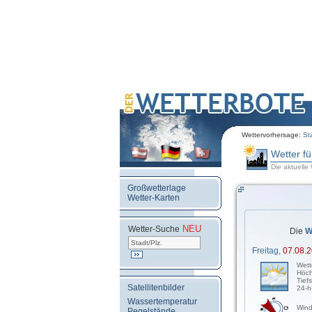
Wettervorhersage:
St
Wetter f
Die aktuelle
Großwetterlage
Wetter-Karten
NEU
.
Wetter-Suche
Die
W
Freitag,
07.08.
Wett
Höch
Tief
Satellitenbilder
24-h
Wassertemperatur
Wind
Pegelstände