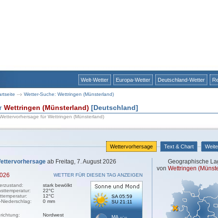
Welt-Wetter
Europa-Wetter
Deutschland-Wetter
Re
artseite
Wetter-Suche: Wettringen (Münsterland)
ür
Wettringen (Münsterland)
[Deutschland]
 Wettervorhersage für Wettringen (Münsterland)
Wettervorhersage
Text & Chart
Weite
ettervorhersage
ab Freitag, 7. August 2026
Geographische La
von
Wettringen (Münst
2026
WETTER FÜR DIESEN TAG ANZEIGEN
erzustand:
stark bewölkt
sttemperatur:
22°C
sttemperatur:
12°C
SA 05:59
-Niederschlag:
0 mm
SU 21:11
richtung:
Nordwest
MA --:--