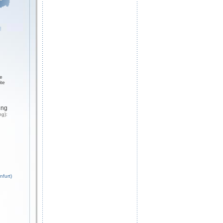
ge
ite
ung
ng):
nfurt)