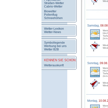
Wind
Straßen-Wetter
Cabrio-Wetter
Biowetter
Pollenflug
Schneehöhen
Samstag,
08.08
Wetter-Lexikon
Wett
Wetter-News
Höch
Tief
24-h
Symbollegende
Wind
Werbung bei uns
Wind
Wetter B2B
KENNEN SIE SCHON:
Sonntag,
09.08
Wetterauskunft
Wett
Höch
Tief
24-h
Wind
Wind
Montag,
10.08.
Wett