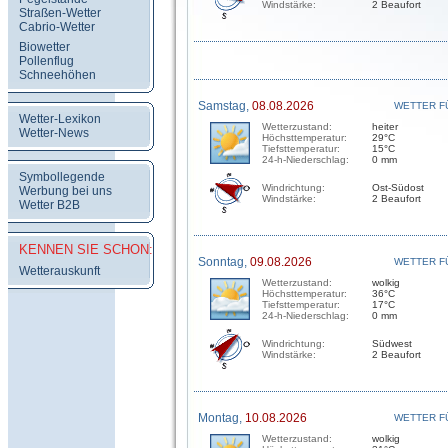
Windstärke:
2 Beaufort
Straßen-Wetter
Cabrio-Wetter
Biowetter
Pollenflug
Schneehöhen
Samstag,
08.08.2026
WETTER F
Wetter-Lexikon
Wetterzustand:
heiter
Wetter-News
Höchsttemperatur:
29°C
Tiefsttemperatur:
15°C
24-h-Niederschlag:
0 mm
Symbollegende
Windrichtung:
Ost-Südost
Werbung bei uns
Windstärke:
2 Beaufort
Wetter B2B
KENNEN SIE SCHON:
Sonntag,
09.08.2026
WETTER F
Wetterauskunft
Wetterzustand:
wolkig
Höchsttemperatur:
36°C
Tiefsttemperatur:
17°C
24-h-Niederschlag:
0 mm
Windrichtung:
Südwest
Windstärke:
2 Beaufort
Montag,
10.08.2026
WETTER F
Wetterzustand:
wolkig