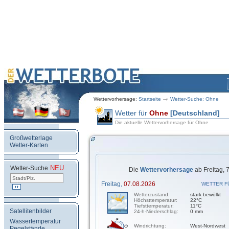
Wettervorhersage:
Startseite
Wetter-Suche: Ohne
Wetter für
Ohne
[Deutschland]
Die aktuelle Wettervorhersage für Ohne
Großwetterlage
Wetter-Karten
NEU
.
Wetter-Suche
Die
Wettervorhersage
ab Freitag, 
Freitag,
07.08.2026
WETTER F
Wetterzustand:
stark bewölkt
Höchsttemperatur:
22°C
Tiefsttemperatur:
11°C
Satellitenbilder
24-h-Niederschlag:
0 mm
Wassertemperatur
Windrichtung:
West-Nordwest
Pegelstände