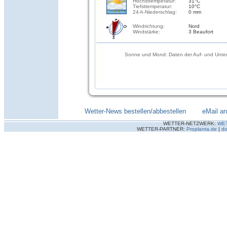
Höchsttemperatur:
31°C
Tiefsttemperatur:
10°C
24-h-Niederschlag:
0 mm
Windrichtung:
Nord
Windstärke:
3 Beaufort
Sonne und Mond: Daten der Auf- und Unter
Wetter-News bestellen/abbestellen
--------
eMail a
WETTER-NETZWERK:
WE
WETTER-PARTNER:
Proplanta.de
|
do