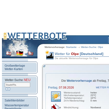
Wettervorhersage:
Startseite
Wetter-Suche: Olpe
Wetter für
Olpe
[Deutschland]
Die aktuelle Wettervorhersage für Olpe
Großwetterlage
Wetter-Karten
NEU
.
Wetter-Suche
Die
Wettervorhersage
ab Freitag, 
Freitag,
07.08.2026
WETTER F
Wetterzustand:
heiter
Höchsttemperatur:
23°C
Tiefsttemperatur:
10°C
Satellitenbilder
24-h-Niederschlag:
0 mm
Wassertemperatur
Windrichtung:
Nordwest
Pegelstände