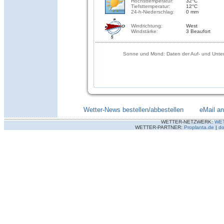
Höchsttemperatur:
32°C
Tiefsttemperatur:
12°C
24-h-Niederschlag:
0 mm
Windrichtung:
West
Windstärke:
3 Beaufort
Sonne und Mond: Daten der Auf- und Unter
Wetter-News bestellen/abbestellen
--------
eMail a
WETTER-NETZWERK:
WE
WETTER-PARTNER:
Proplanta.de
|
do