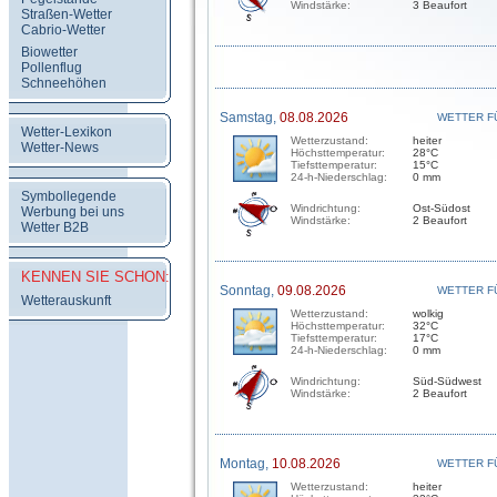
Windstärke:
3 Beaufort
Straßen-Wetter
Cabrio-Wetter
Biowetter
Pollenflug
Schneehöhen
Samstag,
08.08.2026
WETTER F
Wetter-Lexikon
Wetterzustand:
heiter
Wetter-News
Höchsttemperatur:
28°C
Tiefsttemperatur:
15°C
24-h-Niederschlag:
0 mm
Symbollegende
Windrichtung:
Ost-Südost
Werbung bei uns
Windstärke:
2 Beaufort
Wetter B2B
KENNEN SIE SCHON:
Sonntag,
09.08.2026
WETTER F
Wetterauskunft
Wetterzustand:
wolkig
Höchsttemperatur:
32°C
Tiefsttemperatur:
17°C
24-h-Niederschlag:
0 mm
Windrichtung:
Süd-Südwest
Windstärke:
2 Beaufort
Montag,
10.08.2026
WETTER F
Wetterzustand:
heiter