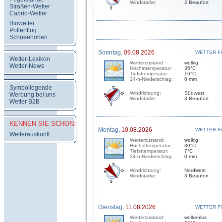
Windstärke:
2 Beaufort
Straßen-Wetter
Cabrio-Wetter
Biowetter
Pollenflug
Schneehöhen
Sonntag,
09.08.2026
WETTER F
Wetter-Lexikon
Wetterzustand:
wolkig
Wetter-News
Höchsttemperatur:
35°C
Tiefsttemperatur:
16°C
24-h-Niederschlag:
0 mm
Symbollegende
Windrichtung:
Südwest
Werbung bei uns
Windstärke:
3 Beaufort
Wetter B2B
KENNEN SIE SCHON:
Montag,
10.08.2026
WETTER F
Wetterauskunft
Wetterzustand:
wolkig
Höchsttemperatur:
30°C
Tiefsttemperatur:
7°C
24-h-Niederschlag:
0 mm
Windrichtung:
Nordwest
Windstärke:
3 Beaufort
Dienstag,
11.08.2026
WETTER F
Wetterzustand:
wolkenlos