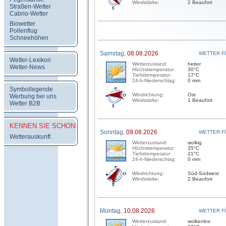
Windstärke:
2 Beaufort
Straßen-Wetter
Cabrio-Wetter
Biowetter
Pollenflug
Schneehöhen
Samstag,
08.08.2026
WETTER F
Wetter-Lexikon
Wetterzustand:
heiter
Wetter-News
Höchsttemperatur:
30°C
Tiefsttemperatur:
17°C
24-h-Niederschlag:
0 mm
Symbollegende
Windrichtung:
Ost
Werbung bei uns
Windstärke:
1 Beaufort
Wetter B2B
KENNEN SIE SCHON:
Sonntag,
09.08.2026
WETTER F
Wetterauskunft
Wetterzustand:
wolkig
Höchsttemperatur:
35°C
Tiefsttemperatur:
21°C
24-h-Niederschlag:
0 mm
Windrichtung:
Süd-Südwest
Windstärke:
2 Beaufort
Montag,
10.08.2026
WETTER F
Wetterzustand:
wolkenlos