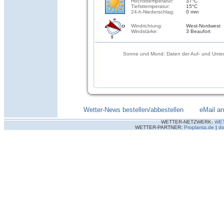
Höchsttemperatur:
37°C
Tiefsttemperatur:
15°C
24-h-Niederschlag:
0 mm
Windrichtung:
West-Nordwest
Windstärke:
3 Beaufort
Sonne und Mond: Daten der Auf- und Unter
Wetter-News bestellen/abbestellen
--------
eMail a
WETTER-NETZWERK:
WE
WETTER-PARTNER:
Proplanta.de
|
do