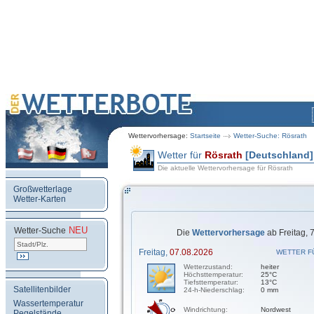
Wettervorhersage:
Startseite
Wetter-Suche: Rösrath
Wetter für
Rösrath
[Deutschland]
Die aktuelle Wettervorhersage für Rösrath
Großwetterlage
Wetter-Karten
NEU
.
Wetter-Suche
Die
Wettervorhersage
ab Freitag, 
Freitag,
07.08.2026
WETTER F
Wetterzustand:
heiter
Höchsttemperatur:
25°C
Tiefsttemperatur:
13°C
Satellitenbilder
24-h-Niederschlag:
0 mm
Wassertemperatur
Windrichtung:
Nordwest
Pegelstände