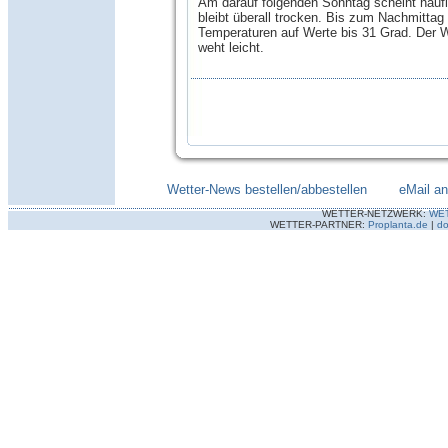
Am darauf folgenden Sonntag scheint häufi
bleibt überall trocken. Bis zum Nachmittag 
Temperaturen auf Werte bis 31 Grad. Der 
weht leicht.
Wetter-News bestellen/abbestellen
--------
eMail a
WETTER-NETZWERK:
WE
WETTER-PARTNER:
Proplanta.de
|
do