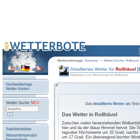
Wettervorhersage:
Startseite
Wetter-Suche: Rollhäusl
Detailliertes Wetter für
Rollhäusl
[
Wettertext und Wetterchart für Rollhäusl
Großwetterlage
Wetter-Karten
NEU
.
Wetter-Suche
Das
detaillierte Wetter
als Text
Das Wetter in Rollhäusl
Zwischen vielen heranziehenden Wolkenfel
hier und da der blaue Himmel hervor. Die T
Satellitenbilder
tagsüber Höchstwerte um 32 Grad, nachts 
Wassertemperatur
um 17 Grad. Ein überwiegend leichter Wi
Pegelstände