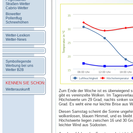
Straßen-Wetter
Cabrio-Wetter
Biowetter
35
Pollenflug
Schneehöhen
30
Temperatur in °C
Wetter-Lexikon
Wetter-News
25
20
Symbollegende
Werbung bei uns
Wetter B2B
15
06:00 Uhr
12:00 Uhr
18:00 Uhr
Luftfeuchtigkeit
Höchsttemperatur
KENNEN SIE SCHON:
Wetterauskunft
Zum Ende der Woche ist es überwiegend so
gibt es vereinzelte Wolken. Im Tagesverlauf
Höchstwerte um 29 Grad, nachts sinken si
Grad. Es weht eine nur leichte Brise aus 
Diesen Samstag scheint die Sonne ungehi
wolkenlosen, blauen Himmel, und es bleibt 
Höchstwerte liegen zwischen 16 und 30 Gra
leichter Wind aus Südosten.