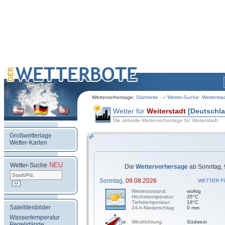
Wettervorhersage:
Startseite
Wetter-Suche: Weitersta
Wetter für
Weiterstadt
[Deutschl
Die aktuelle Wettervorhersage für Weiterstadt
Großwetterlage
Wetter-Karten
NEU
.
Wetter-Suche
Die
Wettervorhersage
ab Sonntag, 
Sonntag,
09.08.2026
WETTER F
Wetterzustand:
wolkig
Höchsttemperatur:
35°C
Tiefsttemperatur:
18°C
Satellitenbilder
24-h-Niederschlag:
0 mm
Wassertemperatur
Windrichtung:
Südwest
Pegelstände