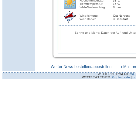
Höchsttemperatur:
33°C
Tiefsttemperatur:
16°C
24-h-Niederschlag:
0 mm
Windrichtung:
Ost-Nordost
Windstärke:
3 Beaufort
Sonne und Mond: Daten der Auf- und Unter
Wetter-News bestellen/abbestellen
--------
eMail a
WETTER-NETZWERK:
WE
WETTER-PARTNER:
Proplanta.de
|
do