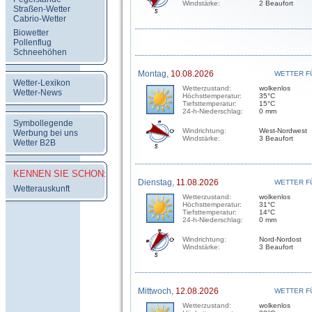
Windstärke:
2 Beaufort
Straßen-Wetter
Cabrio-Wetter
Biowetter
Pollenflug
Schneehöhen
Montag,
10.08.2026
WETTER F
Wetter-Lexikon
Wetterzustand:
wolkenlos
Wetter-News
Höchsttemperatur:
35°C
Tiefsttemperatur:
15°C
24-h-Niederschlag:
0 mm
Symbollegende
Windrichtung:
West-Nordwest
Werbung bei uns
Windstärke:
3 Beaufort
Wetter B2B
KENNEN SIE SCHON:
Dienstag,
11.08.2026
WETTER F
Wetterauskunft
Wetterzustand:
wolkenlos
Höchsttemperatur:
31°C
Tiefsttemperatur:
14°C
24-h-Niederschlag:
0 mm
Windrichtung:
Nord-Nordost
Windstärke:
3 Beaufort
Mittwoch,
12.08.2026
WETTER F
Wetterzustand:
wolkenlos