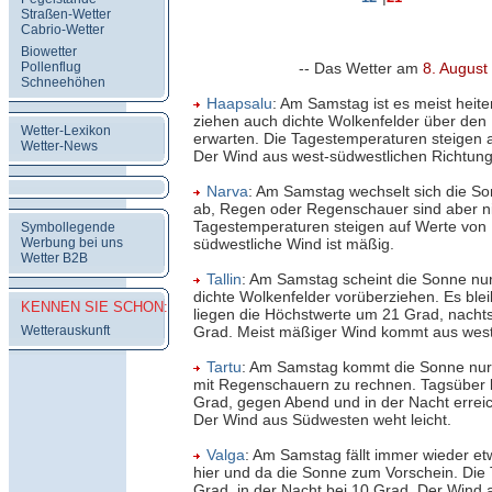
Straßen-Wetter
Cabrio-Wetter
Biowetter
Pollenflug
-- Das Wetter am
8. August
Schneehöhen
Haapsalu
: Am Samstag ist es meist heite
ziehen auch dichte Wolkenfelder über den 
Wetter-Lexikon
erwarten. Die Tagestemperaturen steigen 
Wetter-News
Der Wind aus west-südwestlichen Richtun
Narva
: Am Samstag wechselt sich die So
ab, Regen oder Regenschauer sind aber ni
Tagestemperaturen steigen auf Werte von 
Symbollegende
Werbung bei uns
südwestliche Wind ist mäßig.
Wetter B2B
Tallin
: Am Samstag scheint die Sonne nur
dichte Wolkenfelder vorüberziehen. Es blei
KENNEN SIE SCHON:
liegen die Höchstwerte um 21 Grad, nachts
Wetterauskunft
Grad. Meist mäßiger Wind kommt aus west
Tartu
: Am Samstag kommt die Sonne nur ö
mit Regenschauern zu rechnen. Tagsüber l
Grad, gegen Abend und in der Nacht errei
Der Wind aus Südwesten weht leicht.
Valga
: Am Samstag fällt immer wieder e
hier und da die Sonne zum Vorschein. Die 
Grad, in der Nacht bei 10 Grad. Der Wind a