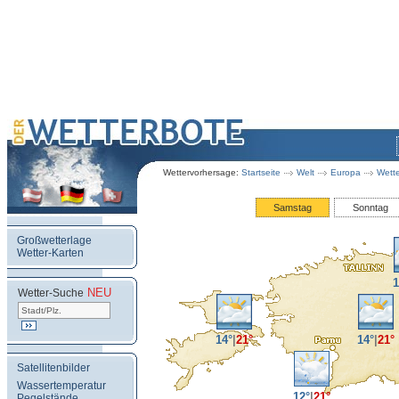
Wettervorhersage:
Startseite
Welt
Europa
Wette
Samstag
Sonntag
Großwetterlage
Wetter-Karten
1
NEU
.
Wetter-Suche
14°
|
21°
14°
|
21°
Satellitenbilder
Wassertemperatur
12°
|
21°
Pegelstände