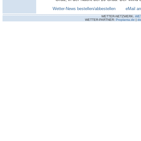
Wetter-News bestellen/abbestellen
--------
eMail a
WETTER-NETZWERK:
WE
WETTER-PARTNER:
Proplanta.de
|
do