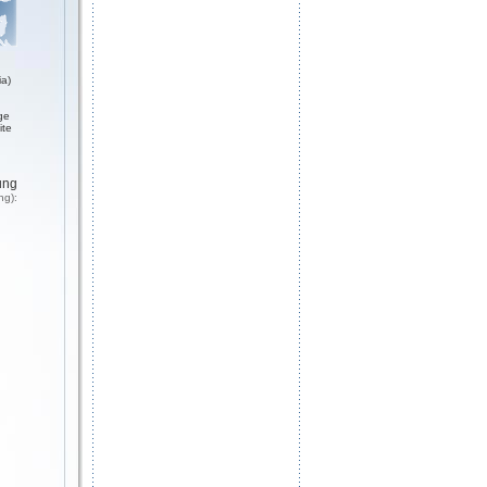
a)
ge
ite
ung
ng):