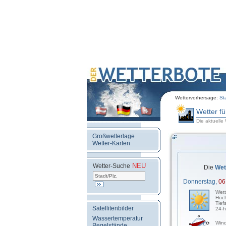
Wettervorhersage:
St
Wetter f
Die aktuelle
Großwetterlage
Wetter-Karten
NEU
.
Wetter-Suche
Die
Wet
Donnerstag,
06
Wett
Höch
Tief
Satellitenbilder
24-h
Wassertemperatur
Wind
Pegelstände