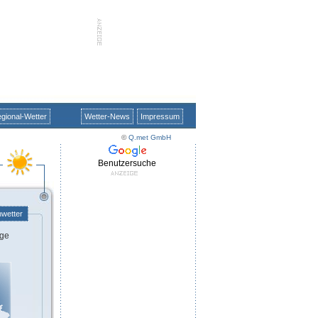
gional-Wetter
Wetter-News
Impressum
©
Q.met GmbH
Benutzersuche
nwetter
ge