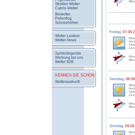
Wind
Straßen-Wetter
Cabrio-Wetter
Biowetter
Pollenflug
Schneehöhen
Freitag,
07.08.
Wetter-Lexikon
Wett
Wetter-News
Höch
Tief
24-h
Symbollegende
Wind
Werbung bei uns
Wind
Wetter B2B
KENNEN SIE SCHON:
Samstag,
08.08
Wetterauskunft
Wett
Höch
Tief
24-h
Wind
Wind
Sonntag,
09.08
Wett