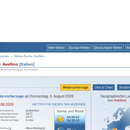
Welt-Wetter
Europa-Wetter
Deutschland-Wetter
Re
artseite
Wetter-Suche: Avellino
ür
Avellino
[Italien]
 Wettervorhersage für Avellino
Wettervorhersage
Text & Chart
Straße
tervorhersage
ab Donnerstag, 6. August 2026
Geographische La
von
Avellino
.08.2026
WETTER FÜR DIESEN TAG ANZEIGEN
erzustand:
wolkenlos
sttemperatur:
34°C
sttemperatur:
24°C
SA 06:03
-Niederschlag:
0 mm
SU 20:10
richtung:
West-Südwest
MA --:--