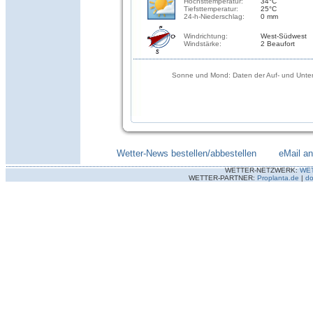
Höchsttemperatur:
34°C
Tiefsttemperatur:
25°C
24-h-Niederschlag:
0 mm
Windrichtung:
West-Südwest
Windstärke:
2 Beaufort
Sonne und Mond: Daten der Auf- und Unter
Wetter-News bestellen/abbestellen
--------
eMail a
WETTER-NETZWERK:
WE
WETTER-PARTNER:
Proplanta.de
|
do