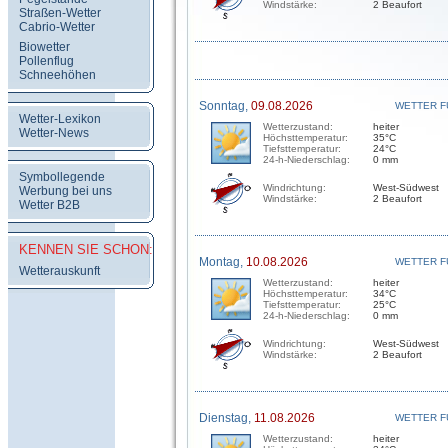
Windstärke:
2 Beaufort
Straßen-Wetter
Cabrio-Wetter
Biowetter
Pollenflug
Schneehöhen
Sonntag,
09.08.2026
WETTER F
Wetter-Lexikon
Wetterzustand:
heiter
Wetter-News
Höchsttemperatur:
35°C
Tiefsttemperatur:
24°C
24-h-Niederschlag:
0 mm
Symbollegende
Windrichtung:
West-Südwest
Werbung bei uns
Windstärke:
2 Beaufort
Wetter B2B
KENNEN SIE SCHON:
Montag,
10.08.2026
WETTER F
Wetterauskunft
Wetterzustand:
heiter
Höchsttemperatur:
34°C
Tiefsttemperatur:
25°C
24-h-Niederschlag:
0 mm
Windrichtung:
West-Südwest
Windstärke:
2 Beaufort
Dienstag,
11.08.2026
WETTER F
Wetterzustand:
heiter