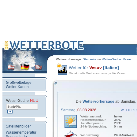
Wettervorhersage:
Startseite
Wetter-Suche: Vesuv
Wetter für
Vesuv
[Italien]
Die aktuelle Wettervorhersage für Vesuv
Großwetterlage
Wetter-Karten
NEU
.
Wetter-Suche
Die
Wettervorhersage
ab Samstag, 
Samstag,
08.08.2026
WETTER F
Wetterzustand:
heiter
Höchsttemperatur:
34°C
Tiefsttemperatur:
23°C
Satellitenbilder
24-h-Niederschlag:
0 mm
Wassertemperatur
Windrichtung:
West-Südwest
Pegelstände