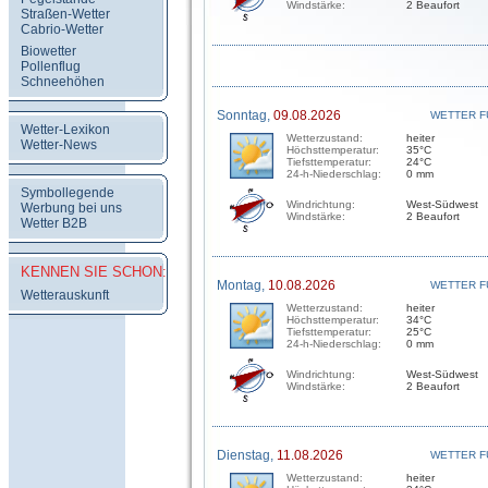
Windstärke:
2 Beaufort
Straßen-Wetter
Cabrio-Wetter
Biowetter
Pollenflug
Schneehöhen
Sonntag,
09.08.2026
WETTER F
Wetter-Lexikon
Wetterzustand:
heiter
Wetter-News
Höchsttemperatur:
35°C
Tiefsttemperatur:
24°C
24-h-Niederschlag:
0 mm
Symbollegende
Windrichtung:
West-Südwest
Werbung bei uns
Windstärke:
2 Beaufort
Wetter B2B
KENNEN SIE SCHON:
Montag,
10.08.2026
WETTER F
Wetterauskunft
Wetterzustand:
heiter
Höchsttemperatur:
34°C
Tiefsttemperatur:
25°C
24-h-Niederschlag:
0 mm
Windrichtung:
West-Südwest
Windstärke:
2 Beaufort
Dienstag,
11.08.2026
WETTER F
Wetterzustand:
heiter