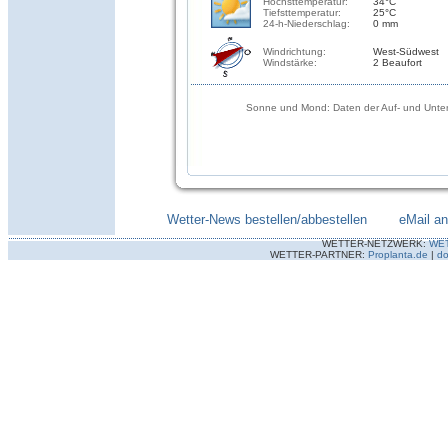
Höchsttemperatur:
34°C
Tiefsttemperatur:
25°C
24-h-Niederschlag:
0 mm
Windrichtung:
West-Südwest
Windstärke:
2 Beaufort
Sonne und Mond: Daten der Auf- und Unter
Wetter-News bestellen/abbestellen
--------
eMail a
WETTER-NETZWERK:
WE
WETTER-PARTNER:
Proplanta.de
|
do