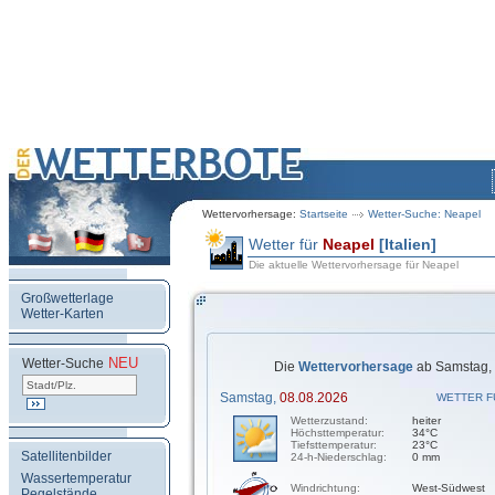
Wettervorhersage:
Startseite
Wetter-Suche: Neapel
Wetter für
Neapel
[Italien]
Die aktuelle Wettervorhersage für Neapel
Großwetterlage
Wetter-Karten
NEU
.
Wetter-Suche
Die
Wettervorhersage
ab Samstag, 
Samstag,
08.08.2026
WETTER F
Wetterzustand:
heiter
Höchsttemperatur:
34°C
Tiefsttemperatur:
23°C
Satellitenbilder
24-h-Niederschlag:
0 mm
Wassertemperatur
Windrichtung:
West-Südwest
Pegelstände