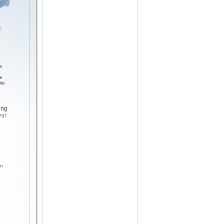
s
ge
ite
ung
ng):
rn