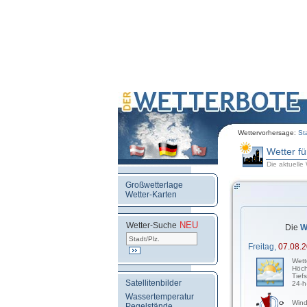
Wettervorhersage:
St
Wetter f
Die aktuelle
Großwetterlage
Wetter-Karten
NEU
.
Wetter-Suche
Die
W
Freitag,
07.08.
Wett
Höch
Tief
Satellitenbilder
24-h
Wassertemperatur
Wind
Pegelstände