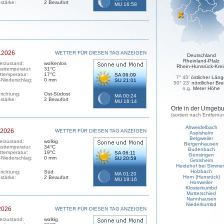
stärke:
2 Beaufort
MU 16:58
.2026
WETTER FÜR DIESEN TAG ANZEIGEN
Deutschland
Rheinland-Pfalz
erzustand:
wolkenlos
Rhein-Hunsrück-Krei
sttemperatur:
31°C
sttemperatur:
17°C
SA 06:09
7° 40'
östlicher Län
-Niederschlag:
0 mm
SU 21:01
50° 23'
nördlicher Bre
n.g.
Meter Höhe
richtung:
Ost-Südost
MA 00:24
stärke:
2 Beaufort
MU 18:14
Orte in der Umgeb
(sortiert nach Entfernu
Altweidelbach
.2026
WETTER FÜR DIESEN TAG ANZEIGEN
Aspisheim
Belgweiler
erzustand:
wolkig
Bergenhausen
sttemperatur:
34°C
Budenbach
sttemperatur:
19°C
SA 06:11
Gensingen
-Niederschlag:
0 mm
SU 20:59
Grolsheim
Heidehof bei Simme
Holzbach
richtung:
Süd
MA 01:20
Horn (Hunsrück)
stärke:
2 Beaufort
MU 19:16
Horrweiler
Klosterkumbd
Mutterschied
Nannhausen
Niederkumbd
2026
WETTER FÜR DIESEN TAG ANZEIGEN
erzustand:
wolkig