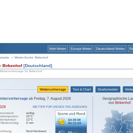
Welt-Wetter
Europa-Wetter
Deutschland-Wetter
Re
artseite
Wetter-Suche: Birkenhof
ür
Birkenhof
[Deutschland]
 Wettervorhersage für Birkenhof
Wettervorhersage
Text & Chart
Straßenwetter
Weite
ettervorhersage
ab Freitag, 7. August 2026
Geographische La
von
Birkenhof
2026
WETTER FÜR DIESEN TAG ANZEIGEN
erzustand:
wolkig
sttemperatur:
25°C
sttemperatur:
12°C
SA 06:08
-Niederschlag:
0 mm
SU 21:03
richtung:
Nord-Nordwest
MA --:--