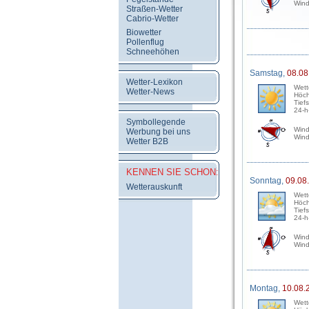
Wind
Straßen-Wetter
Cabrio-Wetter
Biowetter
Pollenflug
Schneehöhen
Samstag,
08.08
Wetter-Lexikon
Wett
Wetter-News
Höch
Tief
24-h
Symbollegende
Wind
Werbung bei uns
Wind
Wetter B2B
KENNEN SIE SCHON:
Sonntag,
09.08
Wetterauskunft
Wett
Höch
Tief
24-h
Wind
Wind
Montag,
10.08.
Wett