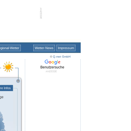
gional-Wetter
Wetter-News
Impressum
©
Q.met GmbH
Benutzersuche
re Infos
ge