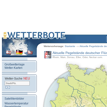
Wettervorhersage:
Startseite
Aktuelle Pegelstände de
Aktuelle Pegelstände deutscher Flü
Rhein, Main, Donau, Elbe, Oder, Neckar uvm.
Großwetterlage
Wetter-Karten
NEU
.
Wetter-Suche
Satellitenbilder
Wassertemperatur
Pegelstände