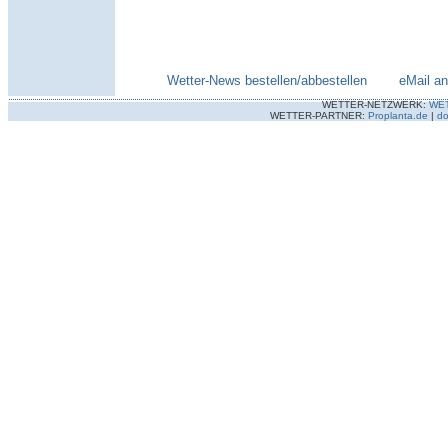
Wetter-News bestellen/abbestellen
--------
eMail a
WETTER-NETZWERK:
WE
WETTER-PARTNER:
Proplanta.de
|
do