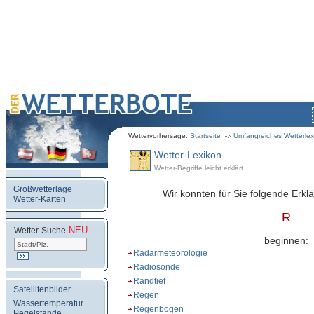
Wettervorhersage:
Startseite
Umfangreiches Wetterlex
Wetter-Lexikon
Wetter-Begriffe leicht erklärt
Großwetterlage
Wir konnten für Sie folgende Erklä
Wetter-Karten
R
NEU
.
Wetter-Suche
beginnen:
Radarmeteorologie
Radiosonde
Randtief
Satellitenbilder
Regen
Wassertemperatur
Regenbogen
Pegelstände