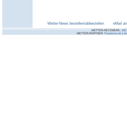
Wetter-News bestellen/abbestellen
--------
eMail a
WETTER-NETZWERK:
WE
WETTER-PARTNER:
Proplanta.de
|
do