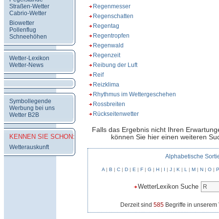
Straßen-Wetter
Regenmesser
Cabrio-Wetter
Regenschatten
Biowetter
Regentag
Pollenflug
Regentropfen
Schneehöhen
Regenwald
Regenzeit
Wetter-Lexikon
Wetter-News
Reibung der Luft
Reif
Reizklima
Rhythmus im Wettergeschehen
Symbollegende
Rossbreiten
Werbung bei uns
Rückseitenwetter
Wetter B2B
Falls das Ergebnis nicht Ihren Erwartung
KENNEN SIE SCHON:
können Sie hier einen weiteren Suc
Wetterauskunft
Alphabetische Sorti
A
|
B
|
C
|
D
|
E
|
F
|
G
|
H
|
I
|
J
|
K
|
L
|
M
|
N
|
O
|
WetterLexikon Suche
Derzeit sind
585
Begriffe in unserem 