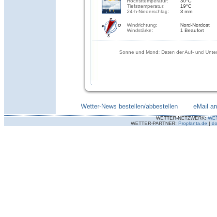
Höchsttemperatur:
30°C
Tiefsttemperatur:
19°C
24-h-Niederschlag:
3 mm
Windrichtung:
Nord-Nordost
Windstärke:
1 Beaufort
Sonne und Mond: Daten der Auf- und Unter
Wetter-News bestellen/abbestellen
--------
eMail a
WETTER-NETZWERK:
WE
WETTER-PARTNER:
Proplanta.de
|
do