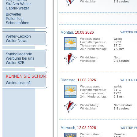
Windstärke:
1 Beaufort
Straßen-Wetter
Cabrio-Wetter
Biowetter
Pollenflug
Schneehöhen
Montag,
10.08.2026
WETTER F
Wetter-Lexikon
Wetterzustand:
wolkig
Wetter-News
Höchsttemperatur:
32°C
Tiefsttemperatur:
17°C
24-h-Niederschlag:
7.9 mm
Symbollegende
Windrichtung:
Nord
Werbung bei uns
Windstärke:
2 Beaufort
Wetter B2B
KENNEN SIE SCHON:
Dienstag,
11.08.2026
WETTER F
Wetterauskunft
Wetterzustand:
wolkig
Höchsttemperatur:
31°C
Tiefsttemperatur:
19°C
24-h-Niederschlag:
2.3 mm
Windrichtung:
Nord-Nordost
Windstärke:
1 Beaufort
Mittwoch,
12.08.2026
WETTER F
Wetterzustand:
Gewitter