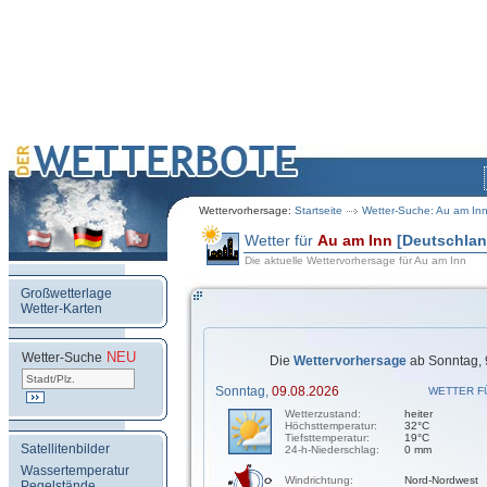
Wettervorhersage:
Startseite
Wetter-Suche: Au am In
Wetter für
Au am Inn
[Deutschlan
Die aktuelle Wettervorhersage für Au am Inn
Großwetterlage
Wetter-Karten
NEU
.
Wetter-Suche
Die
Wettervorhersage
ab Sonntag, 
Sonntag,
09.08.2026
WETTER F
Wetterzustand:
heiter
Höchsttemperatur:
32°C
Tiefsttemperatur:
19°C
Satellitenbilder
24-h-Niederschlag:
0 mm
Wassertemperatur
Windrichtung:
Nord-Nordwest
Pegelstände