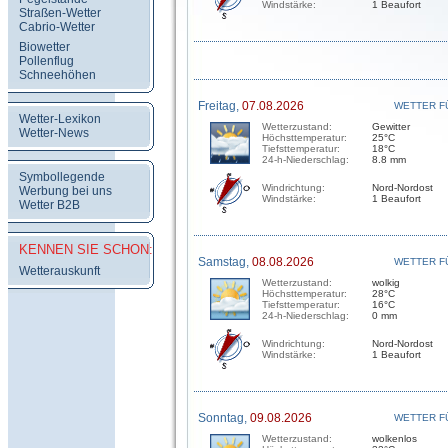
Windstärke:
1 Beaufort
Straßen-Wetter
Cabrio-Wetter
Biowetter
Pollenflug
Schneehöhen
Freitag,
07.08.2026
WETTER F
Wetter-Lexikon
Wetterzustand:
Gewitter
Wetter-News
Höchsttemperatur:
25°C
Tiefsttemperatur:
18°C
24-h-Niederschlag:
8.8 mm
Symbollegende
Windrichtung:
Nord-Nordost
Werbung bei uns
Windstärke:
1 Beaufort
Wetter B2B
KENNEN SIE SCHON:
Samstag,
08.08.2026
WETTER F
Wetterauskunft
Wetterzustand:
wolkig
Höchsttemperatur:
28°C
Tiefsttemperatur:
16°C
24-h-Niederschlag:
0 mm
Windrichtung:
Nord-Nordost
Windstärke:
1 Beaufort
Sonntag,
09.08.2026
WETTER F
Wetterzustand:
wolkenlos