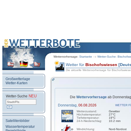
Wettervorhersage:
Startseite
Wetter-Suche: Bischofsw
Wetter für
Bischofswiesen
[Deut
Die aktuelle Wettervorhersage für Bischofswies
Großwetterlage
Wetter-Karten
NEU
.
Wetter-Suche
Die
Wettervorhersage
ab Donnerstag,
Donnerstag,
06.08.2026
WETTER F
Wetterzustand:
Gewitter
Höchsttemperatur:
27°C
Tiefsttemperatur:
19°C
Satellitenbilder
24-h-Niederschlag:
10.2 mm
Wassertemperatur
Windrichtung:
Nord-Nordost
Pegelstände