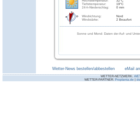
Höchsttemperatur:
32°C
Tiefsttemperatur:
19°C
24-h-Niederschlag:
0 mm
Windrichtung:
Nord
Windstärke:
2 Beaufort
Sonne und Mond: Daten der Auf- und Unter
Wetter-News bestellen/abbestellen
--------
eMail a
WETTER-NETZWERK:
WE
WETTER-PARTNER:
Proplanta.de
|
do