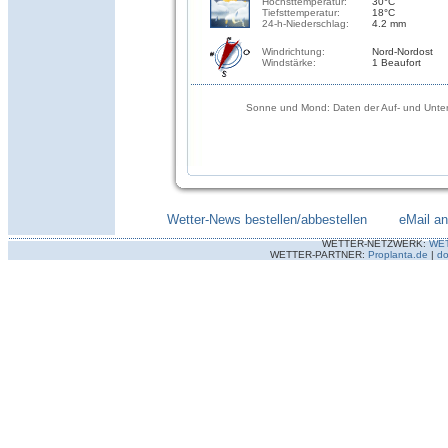
Höchsttemperatur:
30°C
Tiefsttemperatur:
18°C
24-h-Niederschlag:
4.2 mm
Windrichtung:
Nord-Nordost
Windstärke:
1 Beaufort
Sonne und Mond: Daten der Auf- und Unter
Wetter-News bestellen/abbestellen
--------
eMail a
WETTER-NETZWERK:
WE
WETTER-PARTNER:
Proplanta.de
|
do