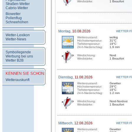
Windstärke:
1 Beaufort
Straßen-Wetter
Cabrio-Wetter
Biowetter
Pollenflug
Schneehöhen
Montag,
10.08.2026
WETTER F
Wetter-Lexikon
Wetterzustand:
wolkig
Wetter-News
Höchsttemperatur:
31°C
Tiefsttemperatur:
19°C
24-h-Niederschlag:
1.9 mm
Symbollegende
Windrichtung:
Nord
Werbung bei uns
Windstärke:
1 Beaufort
Wetter B2B
KENNEN SIE SCHON:
Dienstag,
11.08.2026
WETTER F
Wetterauskunft
Wetterzustand:
Gewitter
Höchsttemperatur:
29°C
Tiefsttemperatur:
19°C
24-h-Niederschlag:
1.2 mm
Windrichtung:
Nord-Nordost
Windstärke:
1 Beaufort
Mittwoch,
12.08.2026
WETTER F
Wetterzustand:
Gewitter