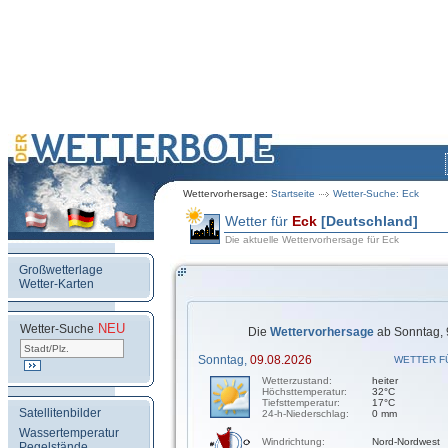
Wettervorhersage:
Startseite
Wetter-Suche: Eck
Wetter für
Eck
[Deutschland]
Die aktuelle Wettervorhersage für Eck
Großwetterlage
Wetter-Karten
NEU
.
Wetter-Suche
Die
Wettervorhersage
ab Sonntag, 
Sonntag,
09.08.2026
WETTER F
Wetterzustand:
heiter
Höchsttemperatur:
32°C
Tiefsttemperatur:
17°C
Satellitenbilder
24-h-Niederschlag:
0 mm
Wassertemperatur
Windrichtung:
Nord-Nordwest
Pegelstände