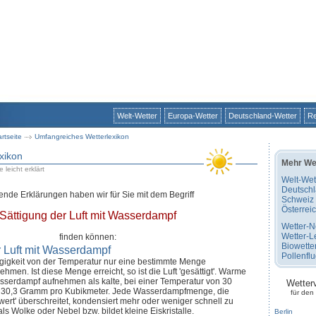
Welt-Wetter
Europa-Wetter
Deutschland-Wetter
Re
artseite
Umfangreiches Wetterlexikon
xikon
Mehr We
 leicht erklärt
Welt-Wet
Deutsch
ende Erklärungen haben wir für Sie mit dem Begriff
Schweiz
Österrei
Sättigung der Luft mit Wasserdampf
Wetter-
Wetter-L
finden können:
Biowette
r Luft mit Wasserdampf
Pollenfl
ngigkeit von der Temperatur nur eine bestimmte Menge
men. Ist diese Menge erreicht, so ist die Luft 'gesättigt'. Warme
sserdampf aufnehmen als kalte, bei einer Temperatur von 30
Wetter
 30,3 Gramm pro Kubikmeter. Jede Wasserdampfmenge, die
für den
wert' überschreitet, kondensiert mehr oder weniger schnell zu
s Wolke oder Nebel bzw. bildet kleine Eiskristalle.
Berlin