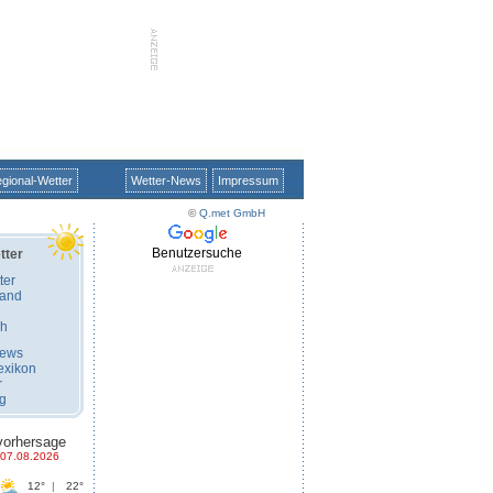
gional-Wetter
Wetter-News
Impressum
©
Q.met GmbH
Benutzersuche
tter
ter
land
ch
News
exikon
r
ug
vorhersage
07.08.2026
12°
|
22°