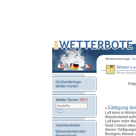
Wettervorhersage:
St
Wetter-Le
Wetter-Begriffe
Großwetterlage
Folg
Wetter-Karten
NEU
.
Wetter-Suche
Sättigung de
Luft kann in Abhä
Wasserdampf aufneh
Luft kann mehr Wa
Satellitenbilder
Grad Celsius etwa
diesen 'Sättigungs
Wassertemperatur
flüssigem Wasser al
Pegelstände