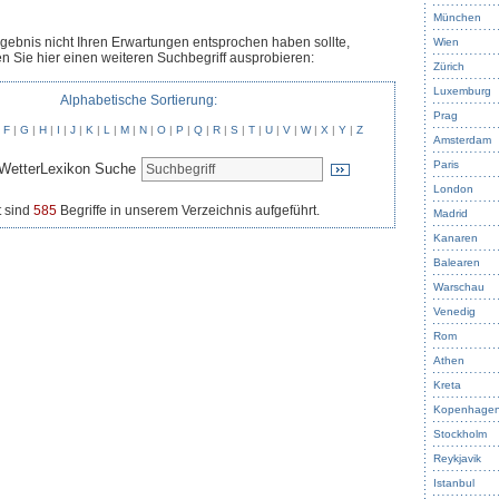
München
rgebnis nicht Ihren Erwartungen entsprochen haben sollte,
Wien
n Sie hier einen weiteren Suchbegriff ausprobieren:
Zürich
Luxemburg
Alphabetische Sortierung:
Prag
|
F
|
G
|
H
|
I
|
J
|
K
|
L
|
M
|
N
|
O
|
P
|
Q
|
R
|
S
|
T
|
U
|
V
|
W
|
X
|
Y
|
Z
Amsterdam
Paris
WetterLexikon Suche
London
 sind
585
Begriffe in unserem Verzeichnis aufgeführt.
Madrid
Kanaren
Balearen
Warschau
Venedig
Rom
Athen
Kreta
Kopenhage
Stockholm
Reykjavik
Istanbul