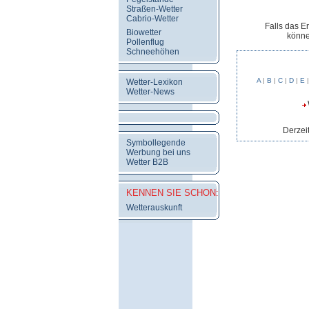
Straßen-Wetter
Cabrio-Wetter
Falls das E
Biowetter
könne
Pollenflug
Schneehöhen
A
|
B
|
C
|
D
|
E
Wetter-Lexikon
Wetter-News
Derzeit
Symbollegende
Werbung bei uns
Wetter B2B
KENNEN SIE SCHON:
Wetterauskunft