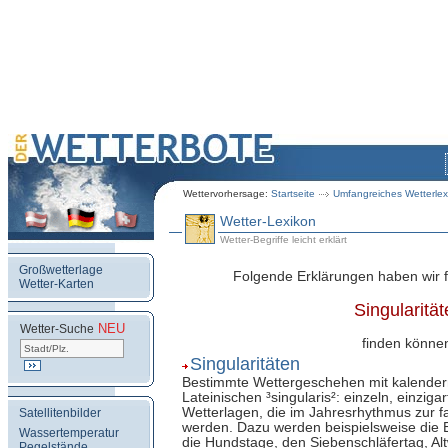
Wettervorhersage:
Startseite
Umfangreiches Wetterlex
Wetter-Lexikon
Wetter-Begriffe leicht erklärt
Großwetterlage
Folgende Erklärungen haben wir fü
Wetter-Karten
Singularität
NEU
.
Wetter-Suche
finden könne
Singularitäten
Bestimmte Wettergeschehen mit kalende
Lateinischen ³singularis²: einzeln, einzigar
Wetterlagen, die im Jahresrhythmus zur fa
Satellitenbilder
werden. Dazu werden beispielsweise die Ei
Wassertemperatur
die Hundstage, den Siebenschläfertag, A
Pegelstände