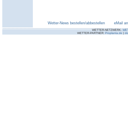
Wetter-News bestellen/abbestellen
--------
eMail a
WETTER-NETZWERK:
WE
WETTER-PARTNER:
Proplanta.de
|
do