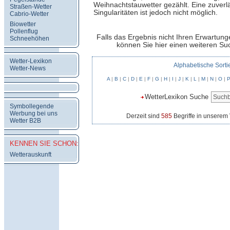
Weihnachtstauwetter gezählt. Eine zuverl
Straßen-Wetter
Singularitäten ist jedoch nicht möglich.
Cabrio-Wetter
Biowetter
Pollenflug
Falls das Ergebnis nicht Ihren Erwartung
Schneehöhen
können Sie hier einen weiteren Suc
Wetter-Lexikon
Alphabetische Sorti
Wetter-News
A
|
B
|
C
|
D
|
E
|
F
|
G
|
H
|
I
|
J
|
K
|
L
|
M
|
N
|
O
|
WetterLexikon Suche
Symbollegende
Werbung bei uns
Derzeit sind
585
Begriffe in unserem 
Wetter B2B
KENNEN SIE SCHON:
Wetterauskunft